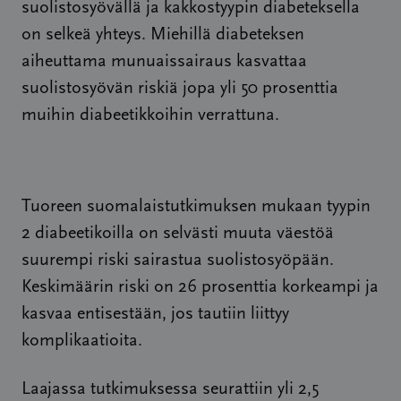
suolistosyövällä ja kakkostyypin diabeteksella
on selkeä yhteys. Miehillä diabeteksen
aiheuttama munuaissairaus kasvattaa
suolistosyövän riskiä jopa yli 50 prosenttia
muihin diabeetikkoihin verrattuna.
Tuoreen suomalais­tutkimuksen mukaan tyypin
2 diabeetikoilla on selvästi muuta väestöä
suurempi riski sairastua suolistosyöpään.
Keskimäärin riski on 26 prosenttia korkeampi ja
kasvaa entisestään, jos tautiin liittyy
komplikaatioita.
Laajassa tutkimuksessa seurattiin yli 2,5