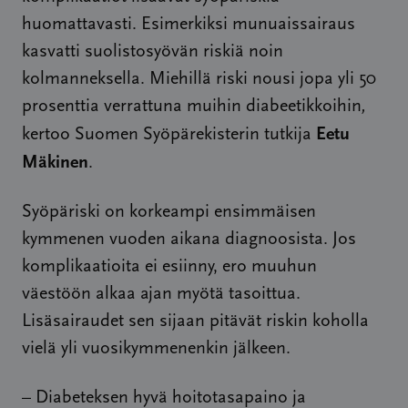
huomattavasti. Esimerkiksi munuaissairaus
kasvatti suolistosyövän riskiä noin
kolmanneksella. Miehillä riski nousi jopa yli 50
prosenttia verrattuna muihin diabeetikkoihin
,
Eetu
kertoo Suomen Syöpärekisterin tutkija
Mäkinen
.
Syöpäriski on korkeampi ensimmäisen
kymmenen vuoden aikana diagnoosista. Jos
komplikaatioita ei esiinny, ero muuhun
väestöön alkaa ajan myötä tasoittua.
Lisäsairaudet sen sijaan pitävät riskin koholla
vielä yli vuosikymmenenkin jälkeen.
– Diabeteksen hyvä hoitotasapaino ja