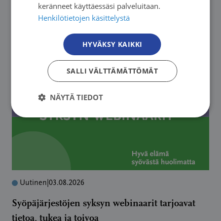
keränneet käyttäessäsi palveluitaan.
Henkilötietojen käsittelystä
Lue lisää
HYVÄKSY KAIKKI
SALLI VÄLTTÄMÄTTÖMÄT
NÄYTÄ TIEDOT
Uutinen
|
03.08.2026
Syöpäjärjestöjen syksyn webinaarit tarjoavat
tietoa, tukea ja toivoa