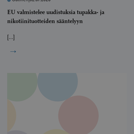
Uutinen
|
02.07.2026
EU valmistelee uudistuksia tupakka- ja
nikotiinituotteiden sääntelyyn
[…]
→