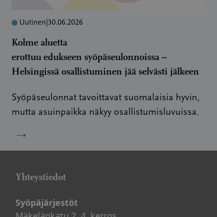
Uutinen
|
30.06.2026
Kolme aluetta
erottuu edukseen syöpäseulonnoissa –
Helsingissä osallistuminen jää selvästi jälkeen
Syöpäseulonnat tavoittavat suomalaisia hyvin,
mutta asuinpaikka näkyy osallistumisluvuissa.
→
Yhteystiedot
Syöpäjärjestöt
Mäkelänkatu 2, 4. kerros