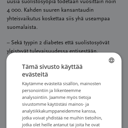
uusia suolistosyöpiä todetaan vuosittain noin
4 000. Kahden suuren kansantaudin
yhteisvaikutus koskettaa siis yhä useampaa
suomalaista.
– Sekä tyypin 2 diabetes että suolistosyövät
yleistyvät tulevaisuudessa entisestään.
Riittämättömän liikunta, ylipaino ja
Tämä sivusto käyttää
epäterveellinen ruokavalio ovat yhteydessä
evästeitä
FINNISH
molempiin sairauksiin. Vielä ei kuitenkaan
Käytämme evästeitä sisällön, mainosten
FINNISH
tiedetä, kuinka paljon kohonnut syöpäriski
personointiin ja liikenteemme
selittyy diabeteksen komplikaatioilla ja kuinka
SWEDISH
analysointiin. Jaamme myös tietoja
paljon elintavoilla – lisätutkimukselle on siis
sivustomme käytöstäsi mainos- ja
ENGLISH
analytiikkakumppaneidemme kanssa,
suuri tarve
,
Karri Seppä sanoo.
jotka voivat yhdistää ne muihin tietoihin,
jotka olet heille antanut tai joita he ovat