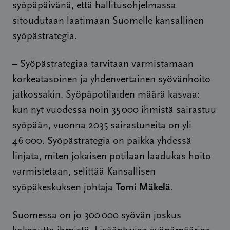
syöpäpäivänä, että hallitusohjelmassa
sitoudutaan laatimaan Suomelle kansallinen
syöpästrategia.
– Syöpästrategiaa tarvitaan varmistamaan
korkeatasoinen ja yhdenvertainen syövänhoito
jatkossakin. Syöpäpotilaiden määrä kasvaa:
kun nyt vuodessa noin 35 000 ihmistä sairastuu
syöpään, vuonna 2035 sairastuneita on yli
46 000. Syöpästrategia on paikka yhdessä
linjata, miten jokaisen potilaan laadukas hoito
varmistetaan, selittää Kansallisen
Tomi Mäkelä
syöpäkeskuksen johtaja
.
Suomessa on jo 300 000 syövän joskus