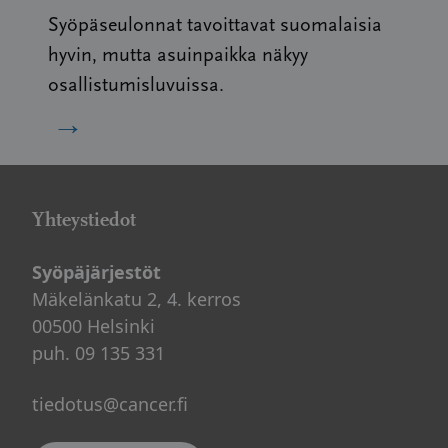
Syöpäseulonnat tavoittavat suomalaisia
hyvin, mutta asuinpaikka näkyy
osallistumisluvuissa.
→
Yhteystiedot
Syöpäjärjestöt
Mäkelänkatu 2, 4. kerros
00500 Helsinki
puh. 09 135 331
tiedotus@cancer.fi