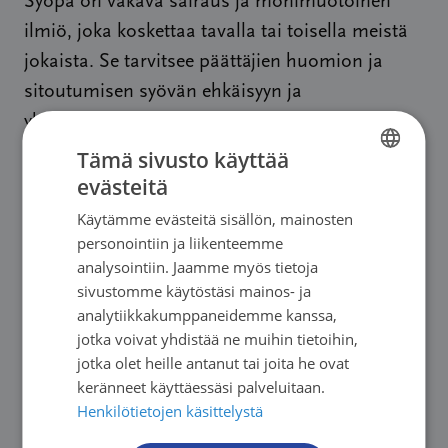
Syöpä on vakava sairaus ja monimuotoinen
ilmiö, joka koskettaa tavalla tai toisella meistä
jokaista. Se tarvitsee päättäjien huomion ja
sitoutumisen syövän ehkäisyyn ja
yhdenvertaisen hoidon varmistamiseen,
korostavat Mäkelä, Sarkomaa ja Turunen.
Tämä sivusto käyttää
evästeitä
FINNISH
Maailman syöpäpäivää vietetään tänään
Käytämme evästeitä sisällön, mainosten
FINNISH
4.2.2023.
personointiin ja liikenteemme
SWEDISH
analysointiin. Jaamme myös tietoja
sivustomme käytöstäsi mainos- ja
ENGLISH
Lisätiedot:
analytiikkakumppaneidemme kanssa,
jotka voivat yhdistää ne muihin tietoihin,
Sari Sarkomaa, puheenjohtaja, eduskunnan
jotka olet heille antanut tai joita he ovat
keränneet käyttäessäsi palveluitaan.
syöpäverkosto,
sari.sarkomaa@eduskunta.fi
,
Henkilötietojen käsittelystä
050 511 3033