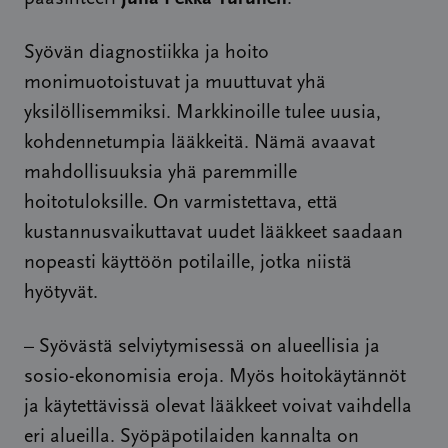
Syövän diagnostiikka ja hoito
monimuotoistuvat ja muuttuvat yhä
yksilöllisemmiksi. Markkinoille tulee uusia,
kohdennetumpia lääkkeitä. Nämä avaavat
mahdollisuuksia yhä paremmille
hoitotuloksille. On varmistettava, että
kustannusvaikuttavat uudet lääkkeet saadaan
nopeasti käyttöön potilaille, jotka niistä
hyötyvät.
– Syövästä selviytymisessä on alueellisia ja
sosio-ekonomisia eroja. Myös hoitokäytännöt
ja käytettävissä olevat lääkkeet voivat vaihdella
eri alueilla. Syöpäpotilaiden kannalta on