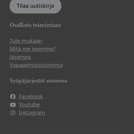
Tilaa uutiskirje
Osallistu toimintaan
Tule mukaan
Mitä me teemme?
Jäsenyys
Vapaaehtoistoiminta
Syöpäjärjestöt somessa
Facebook
Avautuu uuteen ikkunaan
Youtube
Avautuu uuteen ikkunaan
Instagram
Avautuu uuteen ikkunaan