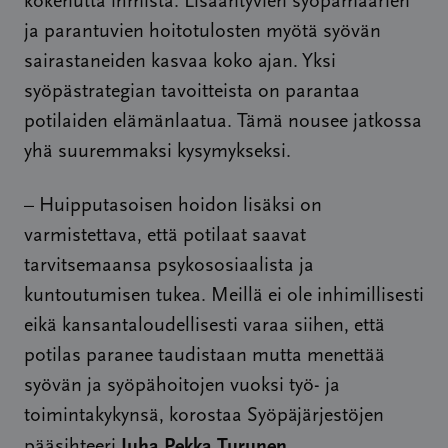
kokenutta ihmistä. Lisääntyvien syöpämäärien
ja parantuvien hoitotulosten myötä syövän
sairastaneiden kasvaa koko ajan. Yksi
syöpästrategian tavoitteista on parantaa
potilaiden elämänlaatua. Tämä nousee jatkossa
yhä suuremmaksi kysymykseksi.
– Huipputasoisen hoidon lisäksi on
varmistettava, että potilaat saavat
tarvitsemaansa psykososiaalista ja
kuntoutumisen tukea. Meillä ei ole inhimillisesti
eikä kansantaloudellisesti varaa siihen, että
potilas paranee taudistaan mutta menettää
syövän ja syöpähoitojen vuoksi työ- ja
toimintakykynsä, korostaa Syöpäjärjestöjen
Juha Pekka Turunen
pääsihteeri
.