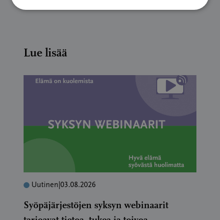
Lue lisää
Uutinen
|
03.08.2026
Syöpäjärjestöjen syksyn webinaarit
tarjoavat tietoa, tukea ja toivoa