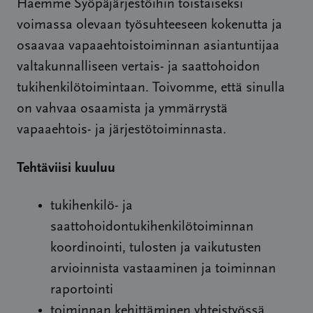
Haemme Syöpäjärjestöihin toistaiseksi
voimassa olevaan työsuhteeseen kokenutta ja
osaavaa vapaaehtoistoiminnan asiantuntijaa
valtakunnalliseen vertais- ja saattohoidon
tukihenkilötoimintaan. Toivomme, että sinulla
on vahvaa osaamista ja ymmärrystä
vapaaehtois- ja järjestötoiminnasta.
Tehtäviisi kuuluu
tukihenkilö- ja
saattohoidontukihenkilötoiminnan
koordinointi, tulosten ja vaikutusten
arvioinnista vastaaminen ja toiminnan
raportointi
toiminnan kehittäminen yhteistyössä