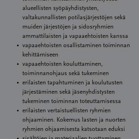
alueellisten syöpäyhdistysten,
valtakunnallisten potilasjärjestöjen sekä
muiden järjestöjen ja sidosryhmien
ammattilaisten ja vapaaehtoisten kanssa
vapaaehtoisten osallistaminen toiminnan
kehittämiseen
vapaaehtoisten kouluttaminen,
toiminnanohjaus sekä tukeminen
erilaisten tapahtuminen ja koulutusten
järjestäminen sekä jäsenyhdistysten
tukeminen toiminnan toteuttamisessa
erilaisten vertaistuellisten ryhmien
ohjaaminen. Kokemus lasten ja nuorten
ryhmien ohjaamisesta katsotaan eduksi
sisältöjen ja materiaalien tuottaminen