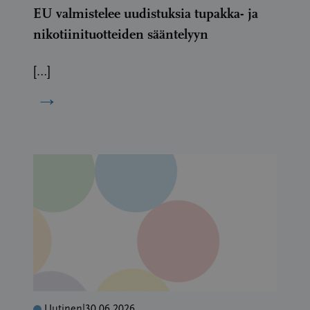
EU valmistelee uudistuksia tupakka- ja
nikotiinituotteiden sääntelyyn
[…]
→
Uutinen
|
30.06.2026