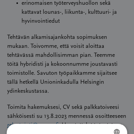
erinomaisen työterveyshuollon sekä
kattavat lounas-, liikunta-, kulttuuri- ja
hyvinvointiedut
Tehtävän alkamisajankohta sopimuksen
mukaan. Toivomme, että voisit aloittaa
tehtävässä mahdollisimman pian. Teemme
töitä hybridisti ja kokoonnumme joustavasti
toimistolle. Savuton työpaikkamme sijaitsee
tällä hetkellä Unioninkadulla Helsingin
ydinkeskustassa.
Toimita hakemuksesi, CV sekä palkkatoiveesi
sähköisesti su 13.8.2023 mennessä osoitteeseen
rekrytointi@cancer.fi
. Haastattelut toteutetaan