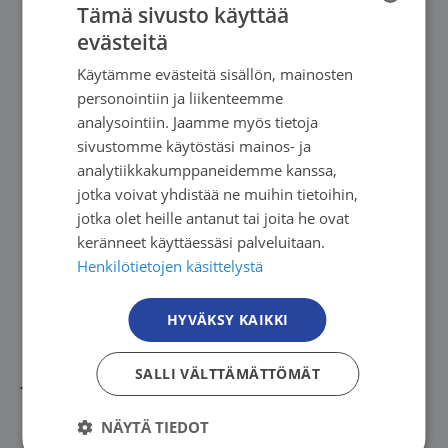
pe 18.8.2023. Lisätietoja antaa terveysosaston
Tämä sivusto käyttää
johtaja Marika Skyttä puhelimitse 041 5314991
evästeitä
FINNISH
jättämällä soittopyyntö.
Käytämme evästeitä sisällön, mainosten
FINNISH
personointiin ja liikenteemme
SWEDISH
Syöpäjärjestöillä tarkoitetaan Suomen
analysointiin. Jaamme myös tietoja
Syöpäyhdistyksen ja Syöpäsäätiön muodostamaa
sivustomme käytöstäsi mainos- ja
ENGLISH
analytiikkakumppaneidemme kanssa,
kokonaisuutta.
jotka voivat yhdistää ne muihin tietoihin,
jotka olet heille antanut tai joita he ovat
Suomen Syöpäyhdistys on maamme suurimpia
keränneet käyttäessäsi palveluitaan.
kansanterveys- ja potilasjärjestöjä, valtakunnallinen
Henkilötietojen käsittelystä
asiantuntijajärjestö sekä syöpäepidemiologista
tutkimusta tekevän Suomen Syöpärekisterin
HYVÄKSY KAIKKI
ylläpitäjä. Suomen Syöpäyhdistykseen kuuluu
SALLI VÄLTTÄMÄTTÖMÄT
jäseninä 12 alueellista syöpäyhdistystä ja kuusi
valtakunnallista potilasjärjestöä. Syöpäjärjestöjen
NÄYTÄ TIEDOT
vapaaehtoiset kuuluvat jäsenyhdistyksiin.