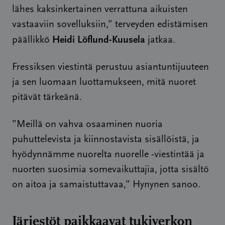
lähes kaksinkertainen verrattuna aikuisten
vastaaviin sovelluksiin,” terveyden edistämisen
Heidi Löflund-Kuusela
päällikkö
jatkaa.
Fressiksen viestintä perustuu asiantuntijuuteen
ja sen luomaan luottamukseen, mitä nuoret
pitävät tärkeänä.
”Meillä on vahva osaaminen nuoria
puhuttelevista ja kiinnostavista sisällöistä, ja
hyödynnämme nuorelta nuorelle -viestintää ja
nuorten suosimia somevaikuttajia, jotta sisältö
on aitoa ja samaistuttavaa,” Hynynen sanoo.
Järjestöt paikkaavat tukiverkon