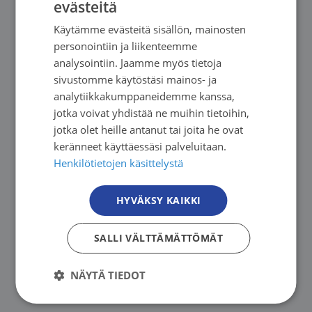
evästeitä
muotoutumisessa onkin aikuisten rooli. Nuoret
FINNISH
Käytämme evästeitä sisällön, mainosten
toivovat aikuisilta rohkeutta puuttua
FINNISH
personointiin ja liikenteemme
nikotiinituotteiden käyttöön ja turvallisia, ei-
SWEDISH
analysointiin. Jaamme myös tietoja
moralisoivia keskusteluja.
sivustomme käytöstäsi mainos- ja
ENGLISH
analytiikkakumppaneidemme kanssa,
”Syövistä noin 40 prosenttia olisi ehkäistävissä
jotka voivat yhdistää ne muihin tietoihin,
jotka olet heille antanut tai joita he ovat
riskitekijöihin vaikuttamalla. Samat terveelliset
keränneet käyttäessäsi palveluitaan.
elintavat lisäävät hyvinvointia myös tässä ja nyt.
Henkilötietojen käsittelystä
Järjestöjen asiantuntemusta tarvitaan, ja
nuorten terveyden eteen tehtävän työn resurssit
HYVÄKSY KAIKKI
on tärkeä turvata myös jatkossa,” Hynynen
päättää.
SALLI VÄLTTÄMÄTTÖMÄT
NÄYTÄ TIEDOT