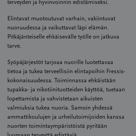
terveyden ja hyvinvoinnin edistämiseksi.
Elintavat muotoutuvat varhain, vakiintuvat
nuoruudessa ja vaikuttavat läpi elämän.
Pitkäjänteiselle ehkäisevälle työlle on jatkuva
tarve.
Syöpäjärjestöt tarjoaa nuorille luotettavaa
tietoa ja tukea terveellisiin elintapoihin Fressis-
kokonaisuudessa. Toiminnassa ehkäistään
tupakka- ja nikotiinituotteiden käyttöä, tuetaan
lopettamista ja vahvistetaan aikuisten
valmiuksia tukea nuoria. Samoin yhdessä
ammattikoulujen ja urheilutoimijoiden kanssa
nuorten toimintaympäristöistä pyritään
luomaan terveyttä edistäviä.