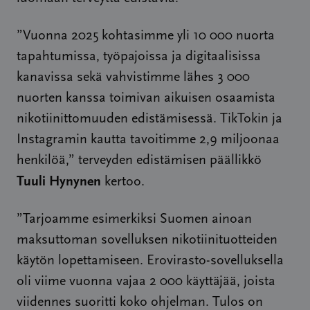
”Vuonna 2025 kohtasimme yli 10 000 nuorta
tapahtumissa, työpajoissa ja digitaalisissa
kanavissa sekä vahvistimme lähes 3 000
nuorten kanssa toimivan aikuisen osaamista
nikotiinittomuuden edistämisessä. TikTokin ja
Instagramin kautta tavoitimme 2,9 miljoonaa
henkilöä,” terveyden edistämisen päällikkö
Tuuli Hynynen
kertoo.
”Tarjoamme esimerkiksi Suomen ainoan
maksuttoman sovelluksen nikotiinituotteiden
käytön lopettamiseen. Erovirasto-sovelluksella
oli viime vuonna vajaa 2 000 käyttäjää, joista
viidennes suoritti koko ohjelman. Tulos on