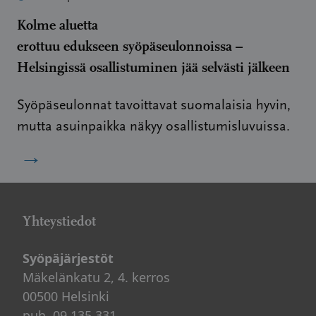
Kolme aluetta
erottuu edukseen syöpäseulonnoissa –
Helsingissä osallistuminen jää selvästi jälkeen
Syöpäseulonnat tavoittavat suomalaisia hyvin,
mutta asuinpaikka näkyy osallistumisluvuissa.
→
Yhteystiedot
Syöpäjärjestöt
Mäkelänkatu 2, 4. kerros
00500 Helsinki
puh. 09 135 331