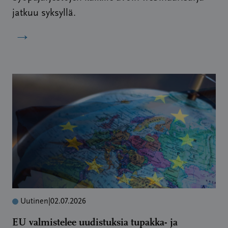
jatkuu syksyllä.
→
Uutinen
|
02.07.2026
EU valmistelee uudistuksia tupakka- ja