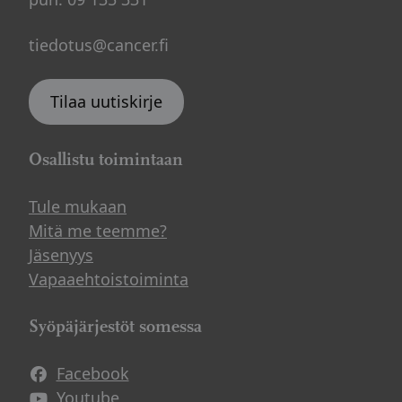
tiedotus@cancer.fi
Tilaa uutiskirje
Osallistu toimintaan
Tule mukaan
Mitä me teemme?
Jäsenyys
Vapaaehtoistoiminta
Syöpäjärjestöt somessa
Facebook
Avautuu uuteen ikkunaan
Youtube