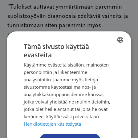
”Tulokset auttavat ymmärtämään paremmin
suolistosyövän diagnoosia edeltäviä vaiheita ja
tunnistamaan siten paremmin myös
hoitopolun kehittämiskohteita”, Hermiö sanoo.
Tämä sivusto käyttää
Tutustu tutkimukseen:
evästeitä
FINNISH
Specialized healthcare diagnostic events within
Käytämme evästeitä sisällön, mainosten
FINNISH
one year preceding colorectal cancer diagnosis
personointiin ja liikenteemme
SWEDISH
analysointiin. Jaamme myös tietoja
sivustomme käytöstäsi mainos- ja
ENGLISH
analytiikkakumppaneidemme kanssa,
jotka voivat yhdistää ne muihin tietoihin,
jotka olet heille antanut tai joita he ovat
Lue lisää
keränneet käyttäessäsi palveluitaan.
Henkilötietojen käsittelystä