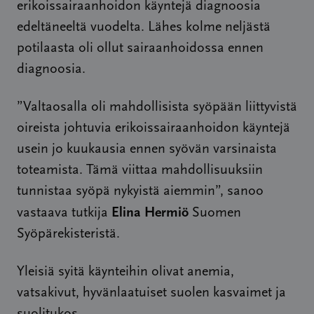
erikoissairaanhoidon käyntejä diagnoosia
edeltäneeltä vuodelta. Lähes kolme neljästä
potilaasta oli ollut sairaanhoidossa ennen
diagnoosia.
”Valtaosalla oli mahdollisista syöpään liittyvistä
oireista johtuvia erikoissairaanhoidon käyntejä
usein jo kuukausia ennen syövän varsinaista
toteamista. Tämä viittaa mahdollisuuksiin
tunnistaa syöpä nykyistä aiemmin”, sanoo
Elina Hermiö
vastaava tutkija
Suomen
Syöpärekisteristä.
Yleisiä syitä käynteihin olivat anemia,
vatsakivut, hyvänlaatuiset suolen kasvaimet ja