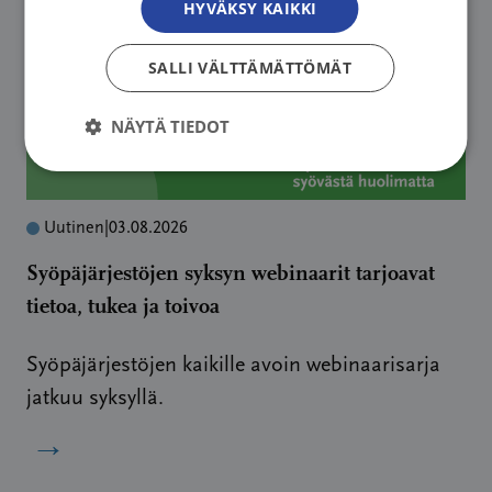
HYVÄKSY KAIKKI
SALLI VÄLTTÄMÄTTÖMÄT
NÄYTÄ TIEDOT
Uutinen
|
03.08.2026
Syöpäjärjestöjen syksyn webinaarit tarjoavat
tietoa, tukea ja toivoa
Syöpäjärjestöjen kaikille avoin webinaarisarja
jatkuu syksyllä.
→