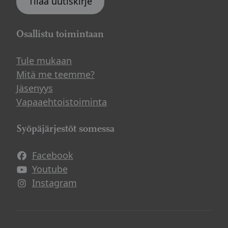
Tilaa uutiskirje
Osallistu toimintaan
Tule mukaan
Mitä me teemme?
Jäsenyys
Vapaaehtoistoiminta
Syöpäjärjestöt somessa
Facebook
Avautuu uuteen ikkunaan
Youtube
Avautuu uuteen ikkunaan
Instagram
Avautuu uuteen ikkunaan