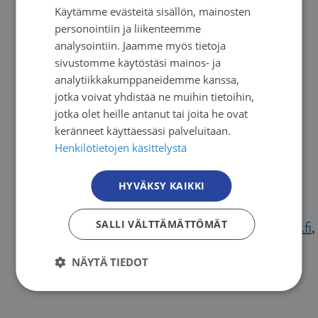
Käytämme evästeitä sisällön, mainosten
FINNISH
Juha Pekka Turunen, pääsihteeri,
personointiin ja liikenteemme
SWEDISH
Syöpäjärjestöt,
analysointiin. Jaamme myös tietoja
juhapekka.turunen@cancer.fi
,
sivustomme käytöstäsi mainos- ja
ENGLISH
050 571 4577
analytiikkakumppaneidemme kanssa,
jotka voivat yhdistää ne muihin tietoihin,
Mira Pajunen, puheenjohtaja, Suomen
jotka olet heille antanut tai joita he ovat
Palliatiivisen Hoidon Yhdistys ry,
keränneet käyttäessäsi palveluitaan.
mira.pajunen@sphy.fi
Henkilötietojen käsittelystä
, 044 015 0774
Anni Karppila, puheenjohtaja, Suomen
HYVÄKSY KAIKKI
palliatiivisen lääketieteen yhdistys ry,
SALLI VÄLTTÄMÄTTÖMÄT
anni.karppila@palliatiivisenlaaketieteenyhdistys.fi
,
041 582 7792
NÄYTÄ TIEDOT