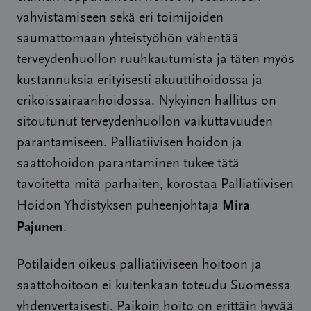
vahvistamiseen sekä eri toimijoiden
saumattomaan yhteistyöhön vähentää
terveydenhuollon ruuhkautumista ja täten myös
kustannuksia erityisesti akuuttihoidossa ja
erikoissairaanhoidossa. Nykyinen hallitus on
sitoutunut terveydenhuollon vaikuttavuuden
parantamiseen. Palliatiivisen hoidon ja
saattohoidon parantaminen tukee tätä
tavoitetta mitä parhaiten, korostaa Palliatiivisen
Mira
Hoidon Yhdistyksen puheenjohtaja
Pajunen
.
Potilaiden oikeus palliatiiviseen hoitoon ja
saattohoitoon ei kuitenkaan toteudu Suomessa
yhdenvertaisesti. Paikoin hoito on erittäin hyvää