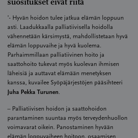
suositukset eivät riitä
’- Hyvän hoidon tulee jatkua elämän loppuun
asti. Laadukkaalla palliatiivisella hoidolla
vähennetään kärsimystä, mahdollistetaan hyvä
elämän loppuvaihe ja hyvä kuolema.
Parhaimmillaan palliatiivinen hoito ja
saattohoito tukevat myös kuolevan ihmisen
läheisiä ja auttavat elämään menetyksen
kanssa, kuvailee Syöpäjärjestöjen pääsihteeri
Juha Pekka Turunen
.
– Palliatiivisen hoidon ja saattohoidon
parantaminen suuntaa myös terveydenhuollon
voimavarat oikein. Panostaminen hyvään
elämän loppuvaiheen hoitoon, osaamisen