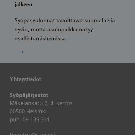
jälkeen
Syöpäseulonnat tavoittavat suomalaisia
hyvin, mutta asuinpaikka näkyy
osallistumisluvuissa.
→
Yhteystiedot
Syöpäjärjestöt
Mäkelänkatu 2, 4. kerros
00500 Helsinki
puh. 09 135 331
tiedotus@cancer.fi