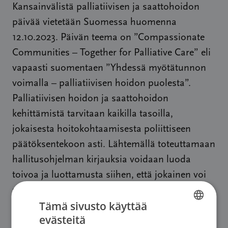
Kansainvälistä palliatiivisen ja saattohoidon
päivää vietetään Suomessa huomenna
12.10.2023. Päivän teema on ”Compassionate
Communities – Together for Palliative Care” eli
vapaasti suomentaen ”Yhdessä myötätunnon
voimalla – palliatiivisen hoidon puolesta”.
Palliatiivisen hoidon ja saattohoidon
kehittämistä tarvitaan kaikilla tasoilla,
jokaisesta hoitokohtaamisesta poliittiseen
päätöksentekoon asti. Lähtemällä toteuttamaan
hallitusohjelman kirjauksia voidaan luoda
toivoa ja luottamusta siihen, että jokainen voi
saada hyvää hoitoa elämänsä loppuun asti.
Tämä sivusto käyttää
Lisätiedot:
evästeitä
FINNISH