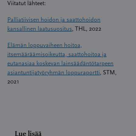
Viitatut lähteet:
Palliatiivisen hoidon ja saattohoidon
kansallinen laatusuositus
, THL, 2022
Elämän loppuvaiheen hoitoa,
itsemääräämisoikeutta, saattohoitoa ja
eutanasiaa koskevan lainsäädäntötarpeen
asiantuntijatyöryhmän loppuraportti
, STM,
2021
Lue lisää