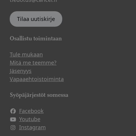
Tilaa uutiskirje
Osallistu toimintaan
Tule mukaan
Mitä me teemme?
Jäsenyys
Vapaaehtoistoiminta
Syöpäjärjestöt somessa
Facebook
Avautuu uuteen ikkunaan
Youtube
Avautuu uuteen ikkunaan
Instagram
Avautuu uuteen ikkunaan