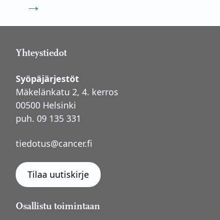
→
Yhteystiedot
Syöpäjärjestöt
Mäkelänkatu 2, 4. kerros
00500 Helsinki
puh. 09 135 331
tiedotus@cancer.fi
Tilaa uutiskirje
Osallistu toimintaan