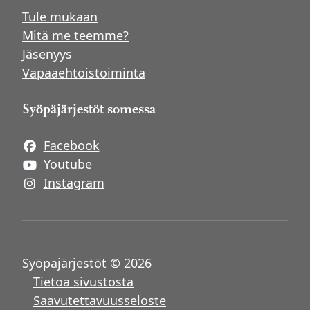
Tule mukaan
Mitä me teemme?
Jäsenyys
Vapaaehtoistoiminta
Syöpäjärjestöt somessa
Facebook
Avautuu uuteen ikkunaan
Youtube
Avautuu uuteen ikkunaan
Instagram
Avautuu uuteen ikkunaan
Syöpäjärjestöt © 2026
Tietoa sivustosta
Saavutettavuusseloste