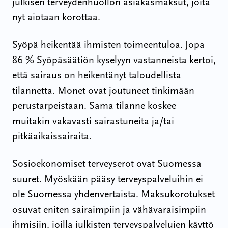
julkisen terveydenhuollon asiakasmaksut, joita
nyt aiotaan korottaa.
Syöpä heikentää ihmisten toimeentuloa. Jopa
86 % Syöpäsäätiön kyselyyn vastanneista kertoi,
että sairaus on heikentänyt taloudellista
tilannetta. Monet ovat joutuneet tinkimään
perustarpeistaan. Sama tilanne koskee
muitakin vakavasti sairastuneita ja/tai
pitkäaikaissairaita.
Sosioekonomiset terveyserot ovat Suomessa
suuret. Myöskään pääsy terveyspalveluihin ei
ole Suomessa yhdenvertaista. Maksukorotukset
osuvat eniten sairaimpiin ja vähävaraisimpiin
ihmisiin, joilla julkisten terveyspalvelujen käyttö