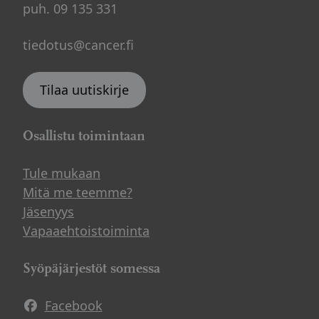
puh. 09 135 331
tiedotus@cancer.fi
Tilaa uutiskirje
Osallistu toimintaan
Tule mukaan
Mitä me teemme?
Jäsenyys
Vapaaehtoistoiminta
Syöpäjärjestöt somessa
Facebook
Avautuu uuteen ikkunaan