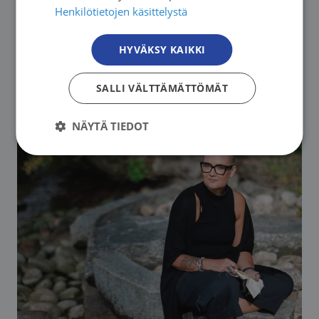
Henkilötietojen käsittelystä
syöpää sairastaville verkossa
HYVÄKSY KAIKKI
→
SALLI VÄLTTÄMÄTTÖMÄT
NÄYTÄ TIEDOT