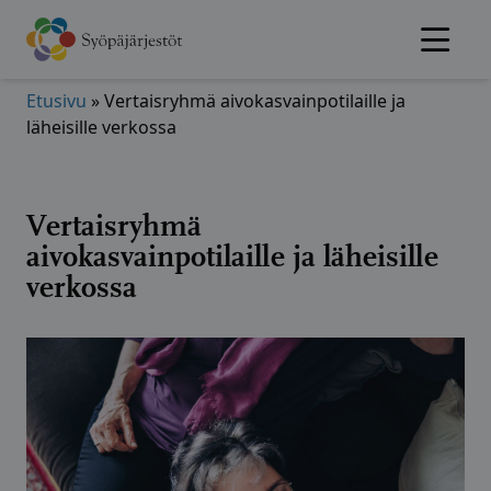
Hyppää
sisältöön
Etusivu
»
Vertaisryhmä aivokasvainpotilaille ja
läheisille verkossa
Vertaisryhmä
aivokasvainpotilaille ja läheisille
verkossa