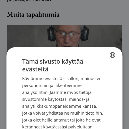
Muita tapahtumia
Tämä sivusto käyttää
evästeitä
FINNISH
Käytämme evästeitä sisällön, mainosten
FINNISH
personointiin ja liikenteemme
SWEDISH
analysointiin. Jaamme myös tietoja
sivustomme käytöstäsi mainos- ja
ENGLISH
analytiikkakumppaneidemme kanssa,
13.08. - 10.12.2026. Seuraava: 13.08.2026
jotka voivat yhdistää ne muihin tietoihin,
Etelä-Suomen Syöpäyhdistys
jotka olet heille antanut tai joita he ovat
keränneet käyttäessäsi palveluitaan.
Vertaisryhmä pitkäaikaista, parantumatonta