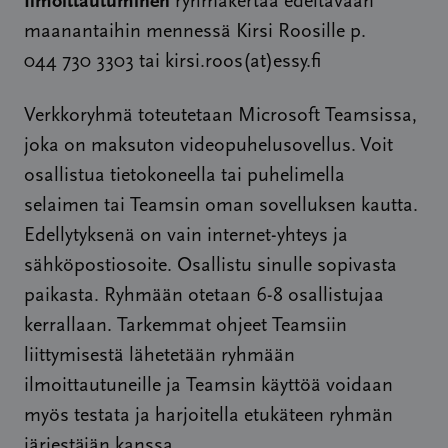
Ilmoittautuminen
ryhmäkertaa edeltävään
maanantaihin mennessä Kirsi Roosille p.
044 730 3303 tai kirsi.roos(at)essy.fi
Verkkoryhmä toteutetaan Microsoft Teamsissa,
joka on maksuton videopuhelusovellus. Voit
osallistua tietokoneella tai puhelimella
selaimen tai Teamsin oman sovelluksen kautta.
Edellytyksenä on vain internet-yhteys ja
sähköpostiosoite. Osallistu sinulle sopivasta
paikasta. Ryhmään otetaan 6-8 osallistujaa
kerrallaan. Tarkemmat ohjeet Teamsiin
liittymisestä lähetetään ryhmään
ilmoittautuneille ja Teamsin käyttöä voidaan
myös testata ja harjoitella etukäteen ryhmän
järjestäjän kanssa.