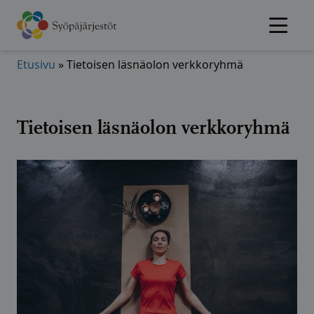
Hyppää
sisältöön
Etusivu
»
Tietoisen läsnäolon verkkoryhmä
Tietoisen läsnäolon verkkoryhmä