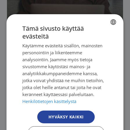
Tämä sivusto käyttää
evästeitä
13.08. - 10.12.2026. Seuraava: 13.08.2026
FINNISH
Etelä-Suomen Syöpäyhdistys
Käytämme evästeitä sisällön, mainosten
FINNISH
personointiin ja liikenteemme
Vertaisryhmä pitkäaikaista, parantumatonta
SWEDISH
analysointiin. Jaamme myös tietoja
syöpää sairastaville verkossa
sivustomme käytöstäsi mainos- ja
ENGLISH
analytiikkakumppaneidemme kanssa,
→
jotka voivat yhdistää ne muihin tietoihin,
jotka olet heille antanut tai joita he ovat
keränneet käyttäessäsi palveluitaan.
Henkilötietojen käsittelystä
HYVÄKSY KAIKKI