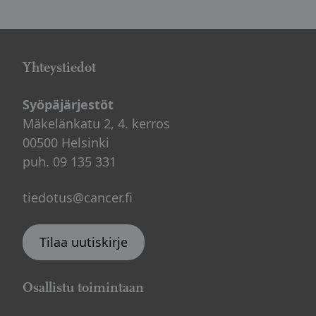
Yhteystiedot
Syöpäjärjestöt
Mäkelänkatu 2, 4. kerros
00500 Helsinki
puh. 09 135 331
tiedotus@cancer.fi
Tilaa uutiskirje
Osallistu toimintaan