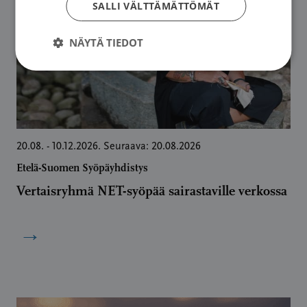
SALLI VÄLTTÄMÄTTÖMÄT
NÄYTÄ TIEDOT
20.08. - 10.12.2026. Seuraava: 20.08.2026
Etelä-Suomen Syöpäyhdistys
Vertaisryhmä NET-syöpää sairastaville verkossa
→