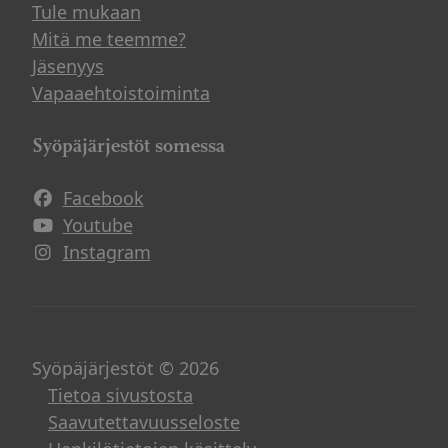
Tule mukaan
Mitä me teemme?
Jäsenyys
Vapaaehtoistoiminta
Syöpäjärjestöt somessa
Facebook
Avautuu uuteen ikkunaan
Youtube
Avautuu uuteen ikkunaan
Instagram
Avautuu uuteen ikkunaan
Syöpäjärjestöt © 2026
Tietoa sivustosta
Saavutettavuusseloste