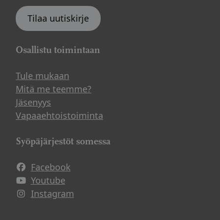
Tilaa uutiskirje
Osallistu toimintaan
Tule mukaan
Mitä me teemme?
Jäsenyys
Vapaaehtoistoiminta
Syöpäjärjestöt somessa
Facebook
Avautuu uuteen ikkunaan
Youtube
Avautuu uuteen ikkunaan
Instagram
Avautuu uuteen ikkunaan