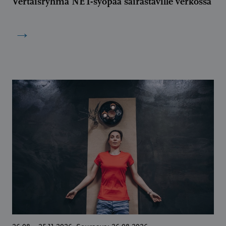
Vertaisryhmä NET-syöpää sairastaville verkossa
→