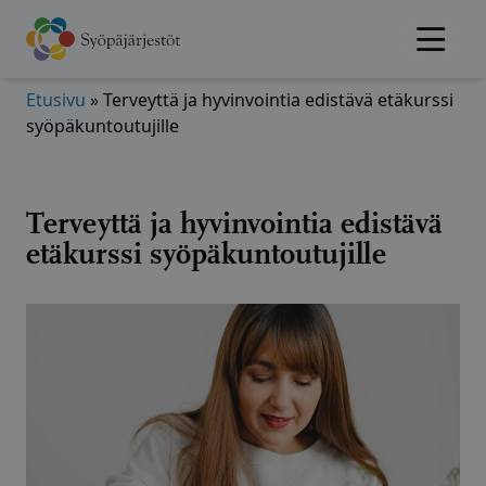
Hyppää
sisältöön
Etusivu
»
Terveyttä ja hyvinvointia edistävä etäkurssi
syöpäkuntoutujille
Terveyttä ja hyvinvointia edistävä
etäkurssi syöpäkuntoutujille