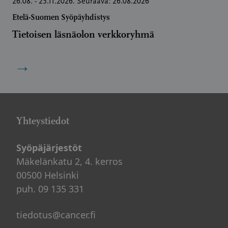
26.08. - 25.11.2026. Seuraava: 26.08.2026
Etelä-Suomen Syöpäyhdistys
Tietoisen läsnäolon verkkoryhmä
→
Yhteystiedot
Syöpäjärjestöt
Mäkelänkatu 2, 4. kerros
00500 Helsinki
puh. 09 135 331
tiedotus@cancer.fi