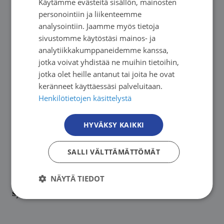
Käytämme evästeitä sisällön, mainosten
FINNISH
personointiin ja liikenteemme
SWEDISH
analysointiin. Jaamme myös tietoja
sivustomme käytöstäsi mainos- ja
ENGLISH
analytiikkakumppaneidemme kanssa,
jotka voivat yhdistää ne muihin tietoihin,
jotka olet heille antanut tai joita he ovat
keränneet käyttäessäsi palveluitaan.
Henkilötietojen käsittelystä
HYVÄKSY KAIKKI
13.08. - 10.12.2026. Seuraava: 13.08.2026
SALLI VÄLTTÄMÄTTÖMÄT
Etelä-Suomen Syöpäyhdistys
Vertaisryhmä pitkäaikaista, parantumatonta
NÄYTÄ TIEDOT
syöpää sairastaville verkossa
→