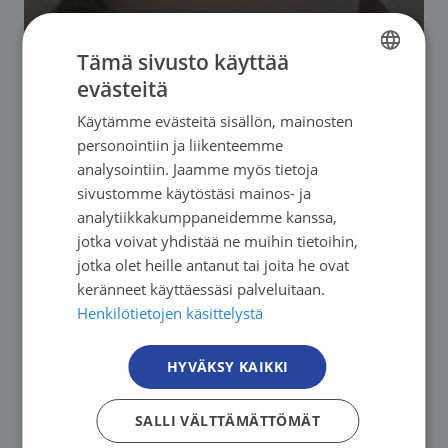
Tämä sivusto käyttää
13.08. - 10.12.2026. Seuraava: 13.08.2026
evästeitä
FINNISH
Etelä-Suomen Syöpäyhdistys
Käytämme evästeitä sisällön, mainosten
FINNISH
Vertaisryhmä pitkäaikaista, parantumatonta
personointiin ja liikenteemme
SWEDISH
analysointiin. Jaamme myös tietoja
syöpää sairastaville verkossa
sivustomme käytöstäsi mainos- ja
ENGLISH
analytiikkakumppaneidemme kanssa,
→
jotka voivat yhdistää ne muihin tietoihin,
jotka olet heille antanut tai joita he ovat
keränneet käyttäessäsi palveluitaan.
Henkilötietojen käsittelystä
HYVÄKSY KAIKKI
SALLI VÄLTTÄMÄTTÖMÄT