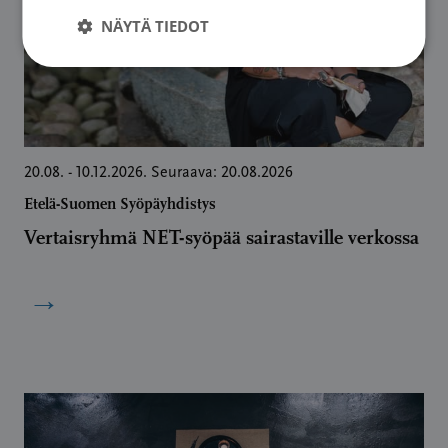
NÄYTÄ TIEDOT
20.08. - 10.12.2026. Seuraava: 20.08.2026
Etelä-Suomen Syöpäyhdistys
Vertaisryhmä NET-syöpää sairastaville verkossa
→