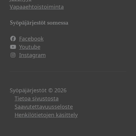
Vapaaehtoistoiminta
Syöpäjärjestöt somessa
Facebook
Avautuu uuteen ikkunaan
Youtube
Avautuu uuteen ikkunaan
Instagram
Avautuu uuteen ikkunaan
Syöpäjärjestöt © 2026
Tietoa sivustosta
Saavutettavuusseloste
Henkilötietojen käsittely