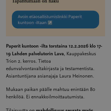
Tapahtumaan on haku
Avoin etäosallistumislinkki Paperit
kuntoon -iltaan
↗
Paperit kuntoon -ilta torstaina 12.2.2026 klo 17-
19 Lahden palvelutorin Lava
, Kauppakeskus
Trion 2. kerros. Tietoa
edunvalvontavaltakirjasta ja testamentista.
Asiantuntijana asianajaja Laura Heinonen.
Mukaan paikan päälle mahtuu enintään 80
henkilöä. Ei ennakkoilmoittautumista.
mahdollisuus seurata myös
Tilaisuutta on