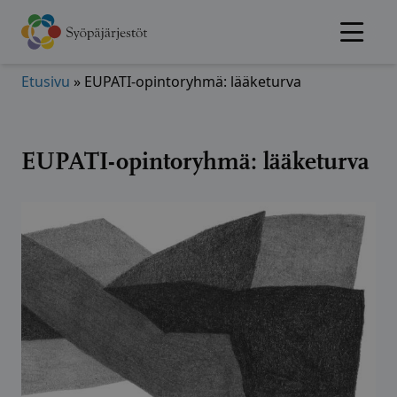
Hyppää
sisältöön
Etusivu
»
EUPATI-opintoryhmä: lääketurva
EUPATI-opintoryhmä: lääketurva