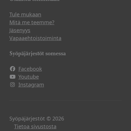
Tule mukaan
Mitä me teemme?
Jäsenyys
Vapaaehtoistoiminta
Syöpäjärjestöt somessa
Facebook
Avautuu uuteen ikkunaan
Youtube
Avautuu uuteen ikkunaan
Instagram
Avautuu uuteen ikkunaan
Syöpäjärjestöt © 2026
Tietoa sivustosta