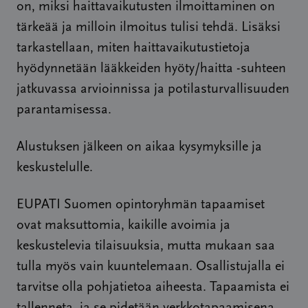
on, miksi haittavaikutusten ilmoittaminen on
tärkeää ja milloin ilmoitus tulisi tehdä. Lisäksi
tarkastellaan, miten haittavaikutustietoja
hyödynnetään lääkkeiden hyöty/haitta -suhteen
jatkuvassa arvioinnissa ja potilasturvallisuuden
parantamisessa.
Alustuksen jälkeen on aikaa kysymyksille ja
keskustelulle.
EUPATI Suomen opintoryhmän tapaamiset
ovat maksuttomia, kaikille avoimia ja
keskustelevia tilaisuuksia, mutta mukaan saa
tulla myös vain kuuntelemaan. Osallistujalla ei
tarvitse olla pohjatietoa aiheesta. Tapaamista ei
tallenneta, ja se pidetään verkkotapaamisena