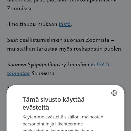
Zoomissa.
Ilmoittaudu mukaan
tästä
.
Saat osallistumislinkin suoraan Zoomista –
muistathan tarkistaa myös roskapostin puolen.
Suomen Syöpäpotilaat ry koordinoi
EUPATI-
toimintaa
Suomessa.
Muita tapahtumia
Tämä sivusto käyttää
evästeitä
FINNISH
Käytämme evästeitä sisällön, mainosten
FINNISH
personointiin ja liikenteemme
SWEDISH
analysointiin. Jaamme myös tietoja