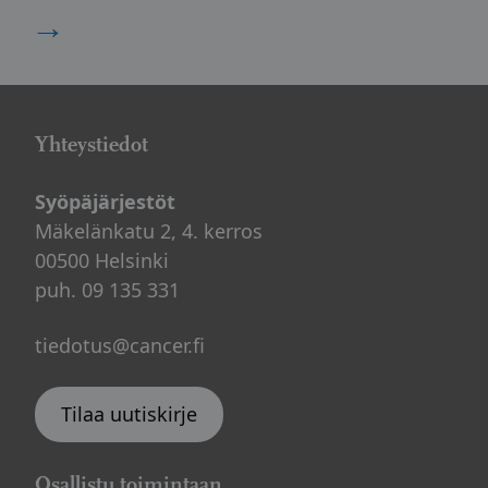
→
Yhteystiedot
Syöpäjärjestöt
Mäkelänkatu 2, 4. kerros
00500 Helsinki
puh. 09 135 331
tiedotus@cancer.fi
Tilaa uutiskirje
Osallistu toimintaan