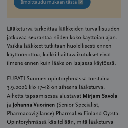
Ilmoittaudu mukaan tästä
↗
Lääketurva tarkoittaa lääkkeiden turvallisuuden
jatkuvaa seurantaa niiden koko käyttöiän ajan.
Vaikka lääkkeet tutkitaan huolellisesti ennen
käyttöönottoa, kaikki haittavaikutukset eivät
ilmene ennen kuin lääke on laajassa käytössä.
EUPATI Suomen opintoryhmässä torstaina
3.9.2026 klo 17–18 on aiheena lääketurva.
Mirjam Savola
Aihetta tapaamisessa alustavat
Johanna Vuorinen
ja
(Senior Specialist,
Pharmacovigilance) PharmaLex Finland Oy:sta.
Opintoryhmässä käsitellään, mitä lääketurva