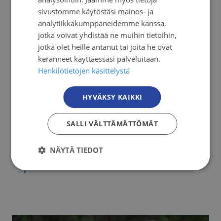
sivustomme käytöstäsi mainos- ja
ENGLISH
analytiikkakumppaneidemme kanssa,
jotka voivat yhdistää ne muihin tietoihin,
jotka olet heille antanut tai joita he ovat
keränneet käyttäessäsi palveluitaan.
Henkilötietojen käsittelystä
13.08. - 10.12.2026. Seuraava: 13.08.2026
HYVÄKSY KAIKKI
Etelä-Suomen Syöpäyhdistys
Vertaisryhmä pitkäaikaista, parantumatonta
SALLI VÄLTTÄMÄTTÖMÄT
syöpää sairastaville verkossa
NÄYTÄ TIEDOT
→