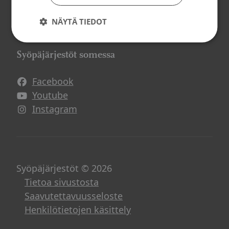
Mitä me teemme?
Jäsenyys
NÄYTÄ TIEDOT
Vapaaehtoistoiminta
Syöpäjärjestöt somessa
Facebook
Avautuu uuteen ikkunaan
Youtube
Avautuu uuteen ikkunaan
Instagram
Avautuu uuteen ikkunaan
Syöpäjärjestöt © 2026
Tietoa sivustosta
Saavutettavuusseloste
Henkilötietojen käsittely