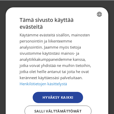
Yhteystiedot
Tämä sivusto käyttää
evästeitä
Syöpäjärjestöt
FINNISH
Mäkelänkatu 2, 4. kerros
Käytämme evästeitä sisällön, mainosten
FINNISH
00500 Helsinki
personointiin ja liikenteemme
SWEDISH
analysointiin. Jaamme myös tietoja
puh. 09 135 331
sivustomme käytöstäsi mainos- ja
ENGLISH
analytiikkakumppaneidemme kanssa,
tiedotus@cancer.fi
jotka voivat yhdistää ne muihin tietoihin,
jotka olet heille antanut tai joita he ovat
Tilaa uutiskirje
keränneet käyttäessäsi palveluitaan.
Henkilötietojen käsittelystä
Osallistu toimintaan
HYVÄKSY KAIKKI
Tule mukaan
SALLI VÄLTTÄMÄTTÖMÄT