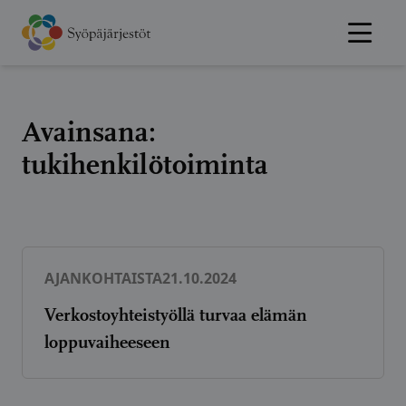
Hyppää
sisältöön
Avainsana:
tukihenkilötoiminta
AJANKOHTAISTA
21.10.2024
Verkostoyhteistyöllä turvaa elämän
loppuvaiheeseen