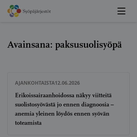
Hyppää
sisältöön
Avainsana:
paksusuolisyöpä
AJANKOHTAISTA
12.06.2026
Erikoissairaanhoidossa näkyy viitteitä
suolistosyövästä jo ennen diagnoosia –
anemia yleinen löydös ennen syövän
toteamista