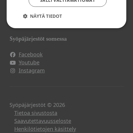
SALLI VÄLTTÄMÄTTÖMÄT
Mitä me teemme?
Jäsenyys
NÄYTÄ TIEDOT
Vapaaehtoistoiminta
Syöpäjärjestöt somessa
Facebook
Avautuu uuteen ikkunaan
Youtube
Avautuu uuteen ikkunaan
Instagram
Avautuu uuteen ikkunaan
Syöpäjärjestöt © 2026
Tietoa sivustosta
Saavutettavuusseloste
Henkilötietojen käsittely