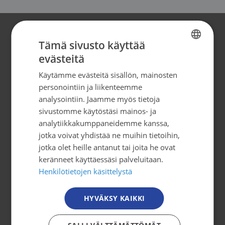
Yhteystiedot
Tämä sivusto käyttää
evästeitä
FINNISH
Syöpäjärjestöt
Käytämme evästeitä sisällön, mainosten
FINNISH
Mäkelänkatu 2, 4. kerros
personointiin ja liikenteemme
00500 Helsinki
SWEDISH
analysointiin. Jaamme myös tietoja
puh. 09 135 331
sivustomme käytöstäsi mainos- ja
ENGLISH
analytiikkakumppaneidemme kanssa,
tiedotus@cancer.fi
jotka voivat yhdistää ne muihin tietoihin,
jotka olet heille antanut tai joita he ovat
keränneet käyttäessäsi palveluitaan.
Tilaa uutiskirje
Henkilötietojen käsittelystä
Osallistu toimintaan
HYVÄKSY KAIKKI
Tule mukaan