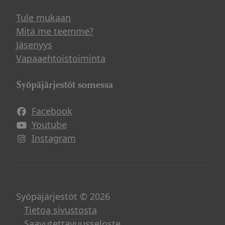
Tule mukaan
Mitä me teemme?
Jäsenyys
Vapaaehtoistoiminta
Syöpäjärjestöt somessa
Facebook
Avautuu uuteen ikkunaan
Youtube
Avautuu uuteen ikkunaan
Instagram
Avautuu uuteen ikkunaan
Syöpäjärjestöt © 2026
Tietoa sivustosta
Saavutettavuusseloste