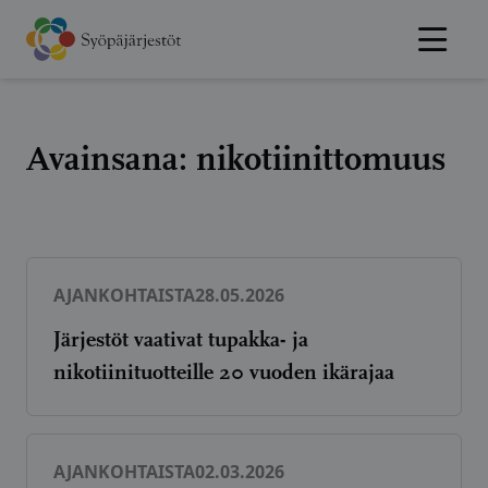
Hyppää
sisältöön
Avainsana:
nikotiinittomuus
AJANKOHTAISTA
28.05.2026
Järjestöt vaativat tupakka- ja
nikotiinituotteille 20 vuoden ikärajaa
AJANKOHTAISTA
02.03.2026