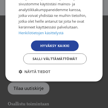
sivustomme käytöstäsi mainos- ja
ENGLISH
analytiikkakumppaneidemme kanssa,
jotka voivat yhdistää ne muihin tietoihin,
jotka olet heille antanut tai joita he ovat
keränneet käyttäessäsi palveluitaan.
Yhteystiedot
Henkilötietojen käsittelystä
Syöpäjärjestöt
HYVÄKSY KAIKKI
Mäkelänkatu 2, 4. kerros
00500 Helsinki
SALLI VÄLTTÄMÄTTÖMÄT
puh. 09 135 331
NÄYTÄ TIEDOT
tiedotus@cancer.fi
Tilaa uutiskirje
Osallistu toimintaan