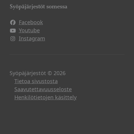
Syöpäjärjestöt somessa
Facebook
Avautuu uuteen ikkunaan
Youtube
Avautuu uuteen ikkunaan
Instagram
Avautuu uuteen ikkunaan
Syöpäjärjestöt © 2026
Tietoa sivustosta
Saavutettavuusseloste
Henkilötietojen käsittely