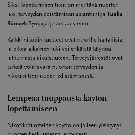
Siksi lopettamisen tuen on mentävä nuorten
Tuulia
luo, terveyden edistämisen asiantuntija
Råmark
Syöpäjärjestöistä sanoo.
Kaikki nikotiinituotteet ovat nuorille haitallisia,
ja oikea-aikainen tuki voi ehkäistä käyttöä
jatkumasta aikuisuuteen. Terveysjärjestöt ovat
tärkeä voimavara nuorten terveyden ja
nikotiinittomuuden edistämisessä.
Lempeää tuuppausta käytön
lopettamiseen
Nikotiinituotteiden käyttö on jälleen yleistynyt
nuorten keskuudessa, erityisesti