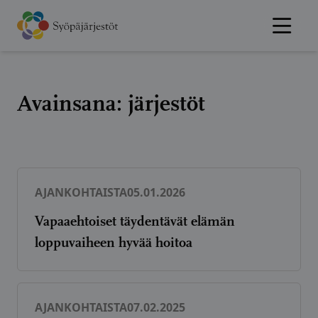
Hyppää
sisältöön
Avainsana:
järjestöt
AJANKOHTAISTA
05.01.2026
Vapaaehtoiset täydentävät elämän
loppuvaiheen hyvää hoitoa
AJANKOHTAISTA
07.02.2025