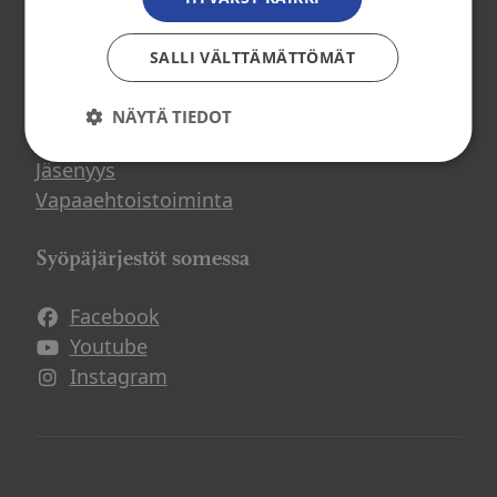
Osallistu toimintaan
SALLI VÄLTTÄMÄTTÖMÄT
Tule mukaan
NÄYTÄ TIEDOT
Mitä me teemme?
Jäsenyys
Vapaaehtoistoiminta
Syöpäjärjestöt somessa
Facebook
Avautuu uuteen ikkunaan
Youtube
Avautuu uuteen ikkunaan
Instagram
Avautuu uuteen ikkunaan