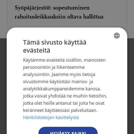
Syöpäjärjestöt: sopeutuminen
rahoitusleikkauksiin oltava hallittua
Tämä sivusto käyttää
evästeitä
FINNISH
Yhteystiedot
Käytämme evästeitä sisällön, mainosten
FINNISH
personointiin ja liikenteemme
Syöpäjärjestöt
SWEDISH
analysointiin. Jaamme myös tietoja
Mäkelänkatu 2, 4. kerros
sivustomme käytöstäsi mainos- ja
ENGLISH
00500 Helsinki
analytiikkakumppaneidemme kanssa,
puh. 09 135 331
jotka voivat yhdistää ne muihin tietoihin,
jotka olet heille antanut tai joita he ovat
tiedotus@cancer.fi
keränneet käyttäessäsi palveluitaan.
Henkilötietojen käsittelystä
Tilaa uutiskirje
HYVÄKSY KAIKKI