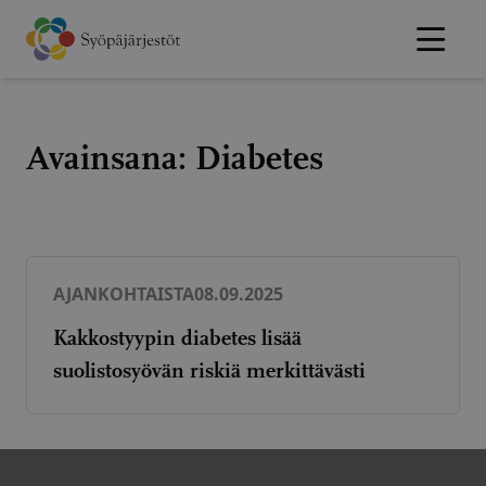
Hyppää
sisältöön
Avainsana:
Diabetes
AJANKOHTAISTA
08.09.2025
Kakkostyypin diabetes lisää
suolistosyövän riskiä merkittävästi