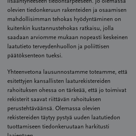
lisääntyneeseen tiedontarpeeseen. Jo olemassa
olevien tiedonkeruun rakenteiden ja osaamisen
mahdollisimman tehokas hyödyntäminen on
kuitenkin kustannustehokas ratkaisu, jolla
saadaan arviomme mukaan nopeasti keskeinen
laatutieto terveydenhuollon ja poliittisen
päätöksenteon tueksi.
Yhteenvetona lausunnostamme toteamme, että
esitettyjen kansallisten laaturekistereiden
rahoituksen ohessa on tärkeää, että jo toimivat
rekisterit saavat riittävän rahoituksen
perustehtäväänsä. Olemassa olevien
rekistereiden täytyy pystyä uuden laatutiedon
tuottamiseen tiedonkeruutaan harkitusti