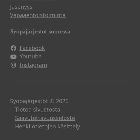
Jäsenyys
Vapaaehtoistoiminta
Syöpäjärjestöt somessa
Facebook
Avautuu uuteen ikkunaan
Youtube
Avautuu uuteen ikkunaan
Instagram
Avautuu uuteen ikkunaan
Syöpäjärjestöt © 2026
Tietoa sivustosta
Saavutettavuusseloste
Henkilötietojen käsittely