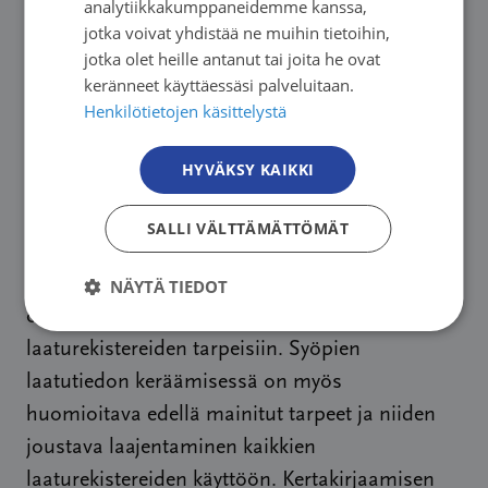
analytiikkakumppaneidemme kanssa,
minkään laatutiedon pohjaksi. Monet näistä
jotka voivat yhdistää ne muihin tietoihin,
tavoitteista ovat kuitenkin yhteisiä eri
jotka olet heille antanut tai joita he ovat
keränneet käyttäessäsi palveluitaan.
tautiryhmien kesken. THL:n aiemmassa
Henkilötietojen käsittelystä
laaturekisterityön raportissa tärkeinä
tavoiteltavina lopputuloksina olivat esimerkiksi
HYVÄKSY KAIKKI
terveyteen liittyvä elämänlaatu, toimintakyky,
hoidon sivuvaikutukset ja potilastyytyväisyys.
SALLI VÄLTTÄMÄTTÖMÄT
Tärkeitä kansallisia rakenteita ja toimintatapoja
näiden tietojen keräämiseksi voidaan toteuttaa
NÄYTÄ TIEDOT
osana THL:n järjestelmähankkeita eri
laaturekistereiden tarpeisiin. Syöpien
laatutiedon keräämisessä on myös
huomioitava edellä mainitut tarpeet ja niiden
joustava laajentaminen kaikkien
laaturekistereiden käyttöön. Kertakirjaamisen