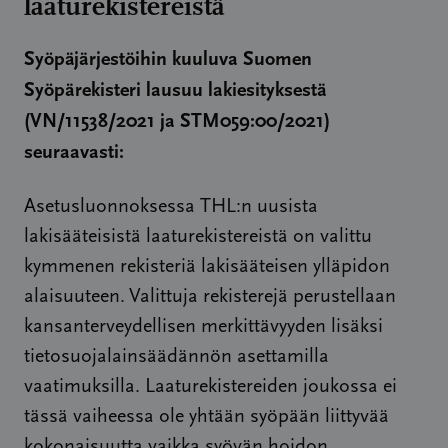
laaturekistereistä
Syöpäjärjestöihin kuuluva Suomen
Syöpärekisteri lausuu lakiesityksestä
(VN/11538/2021 ja STM059:00/2021)
seuraavasti:
Asetusluonnoksessa THL:n uusista
lakisääteisistä laaturekistereistä on valittu
kymmenen rekisteriä lakisääteisen ylläpidon
alaisuuteen. Valittuja rekisterejä perustellaan
kansanterveydellisen merkittävyyden lisäksi
tietosuojalainsäädännön asettamilla
vaatimuksilla. Laaturekistereiden joukossa ei
tässä vaiheessa ole yhtään syöpään liittyvää
kokonaisuutta vaikka syövän hoidon