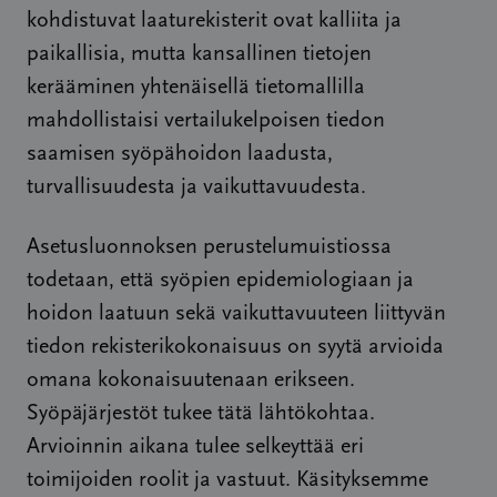
kohdistuvat laaturekisterit ovat kalliita ja
paikallisia, mutta kansallinen tietojen
kerääminen yhtenäisellä tietomallilla
mahdollistaisi vertailukelpoisen tiedon
saamisen syöpähoidon laadusta,
turvallisuudesta ja vaikuttavuudesta.
Asetusluonnoksen perustelumuistiossa
todetaan, että syöpien epidemiologiaan ja
hoidon laatuun sekä vaikuttavuuteen liittyvän
tiedon rekisterikokonaisuus on syytä arvioida
omana kokonaisuutenaan erikseen.
Syöpäjärjestöt tukee tätä lähtökohtaa.
Arvioinnin aikana tulee selkeyttää eri
toimijoiden roolit ja vastuut. Käsityksemme