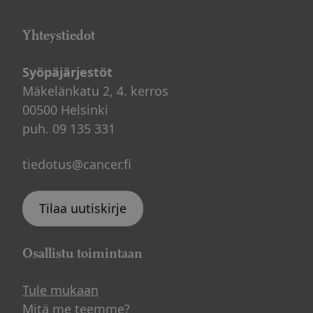
Yhteystiedot
Syöpäjärjestöt
Mäkelänkatu 2, 4. kerros
00500 Helsinki
puh. 09 135 331
tiedotus@cancer.fi
Tilaa uutiskirje
Osallistu toimintaan
Tule mukaan
Mitä me teemme?