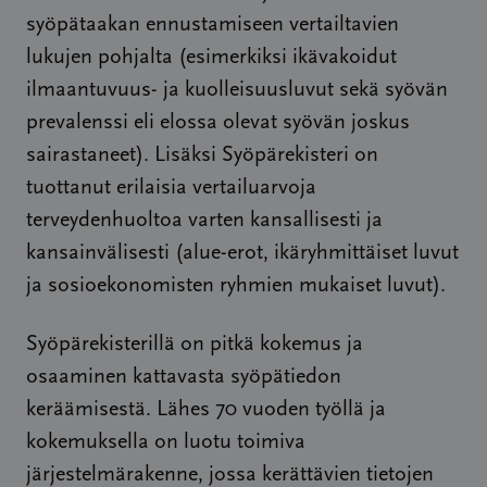
syöpätaakan ennustamiseen vertailtavien
lukujen pohjalta (esimerkiksi ikävakoidut
ilmaantuvuus- ja kuolleisuusluvut sekä syövän
prevalenssi eli elossa olevat syövän joskus
sairastaneet). Lisäksi Syöpärekisteri on
tuottanut erilaisia vertailuarvoja
terveydenhuoltoa varten kansallisesti ja
kansainvälisesti (alue-erot, ikäryhmittäiset luvut
ja sosioekonomisten ryhmien mukaiset luvut).
Syöpärekisterillä on pitkä kokemus ja
osaaminen kattavasta syöpätiedon
keräämisestä. Lähes 70 vuoden työllä ja
kokemuksella on luotu toimiva
järjestelmärakenne, jossa kerättävien tietojen