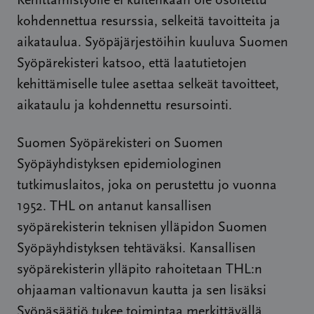
Kehittämistyölle ei kuitenkaan ole osoitettu
kohdennettua resurssia, selkeitä tavoitteita ja
aikataulua. Syöpäjärjestöihin kuuluva Suomen
Syöpärekisteri katsoo, että laatutietojen
kehittämiselle tulee asettaa selkeät tavoitteet,
aikataulu ja kohdennettu resursointi.
Suomen Syöpärekisteri on Suomen
Syöpäyhdistyksen epidemiologinen
tutkimuslaitos, joka on perustettu jo vuonna
1952. THL on antanut kansallisen
syöpärekisterin teknisen ylläpidon Suomen
Syöpäyhdistyksen tehtäväksi. Kansallisen
syöpärekisterin ylläpito rahoitetaan THL:n
ohjaaman valtionavun kautta ja sen lisäksi
Syöpäsäätiö tukee toimintaa merkittävällä