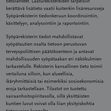
tietolähteet. Laaturekistereiden tarpeisiin
kerättävä lisätieto vaatii kuitenkin lisäresursseja
Syöpärekisterin tiedonkeruun koordinointiin,
käsittelyyn, analysointiin ja raportointiin.
Syöpärekisterin tiedot mahdollistavat
syöpätautien osalta tietoon perustuvan
terveyspoliittisen päätöksenteon ja antavat
mahdollisuuden syöpätaakan eri näkökulmien
tarkastelulle. Rekisterin kansallinen tieto toimii
vertailuna silloin, kun alueellisia,
ikäryhmittäisiä tai esimerkiksi sosioekonomisia
eroja tarkastellaan. Tilastot on tuotettu
sairaanhoitopiiritasolla, sillä yksittäisten
kuntien luvut voivat olla liian yksityiskohtia