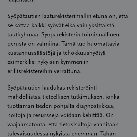
laajentaen.
Syöpätautien laaturekisterimallin etuna on, että
se kattaa kaikki syövät eikä vain yksittäistä
tautiryhmää. Syöpärekisterin toiminnallinen
perusta on valmiina. Tämä tuo huomattavia
kustannussäästöjä ja tehokkuushyötyä
esimerkiksi nykyisiin kymmeniin
erillisrekistereihin verrattuna.
Syöpätautien laadukas rekisteröinti
mahdollistaa tieteellisen tutkimuksen, jonka
tuottaman tiedon pohjalta diagnostiikkaa,
hoitoja ja resursseja voidaan kehittää. On
vääjäämätöntä, että tietosisältöjä vaaditaan
tulevaisuudessa nykyistä enemmän. Tähän