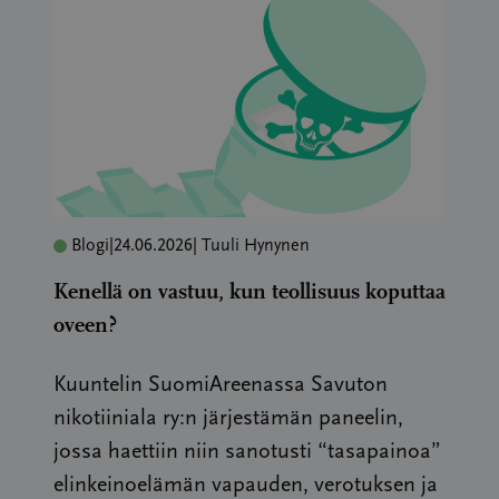
Blogi
|
24.06.2026
| Tuuli Hynynen
Kenellä on vastuu, kun teollisuus koputtaa
oveen?
Kuuntelin SuomiAreenassa Savuton
nikotiiniala ry:n järjestämän paneelin,
jossa haettiin niin sanotusti “tasapainoa”
elinkeinoelämän vapauden, verotuksen ja