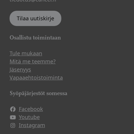
Tilaa uutiskirje
Osallistu toimintaan
Tule mukaan
Mitä me teemme?
Jäsenyys
Vapaaehtoistoiminta
Syöpäjärjestöt somessa
Facebook
Avautuu uuteen ikkunaan
Youtube
Avautuu uuteen ikkunaan
Instagram
Avautuu uuteen ikkunaan