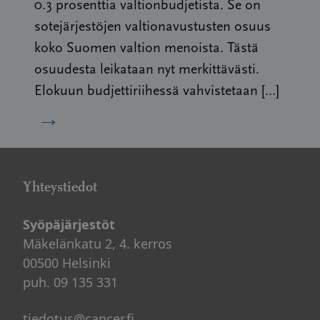
0.3 prosenttia valtionbudjetista. Se on
sotejärjestöjen valtionavustusten osuus
koko Suomen valtion menoista. Tästä
osuudesta leikataan nyt merkittävästi.
Elokuun budjettiriihessä vahvistetaan […]
→
Yhteystiedot
Syöpäjärjestöt
Mäkelänkatu 2, 4. kerros
00500 Helsinki
puh. 09 135 331
tiedotus@cancer.fi