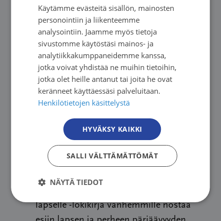
Käytämme evästeitä sisällön, mainosten
FINNISH
ympäri Suomen. Palvelu on maksutonta
personointiin ja liikenteemme
SWEDISH
syöpään sairastuneille sekä heidän läheisilleen.
analysointiin. Jaamme myös tietoja
sivustomme käytöstäsi mainos- ja
Keskustelu voidaan toteuttaa joko kasvokkain
ENGLISH
analytiikkakumppaneidemme kanssa,
tai etäyhteyksin.
jotka voivat yhdistää ne muihin tietoihin,
jotka olet heille antanut tai joita he ovat
Varaa aika
Lapset puheeksi -keskusteluun
keränneet käyttäessäsi palveluitaan.
alueellisesta syöpäyhdistyksestä tai
Henkilötietojen käsittelystä
valtakunnallisesta potilasjärjestöstä
HYVÄKSY KAIKKI
Tutustu lisää
MIELI Suomen
Mielenterveys ry
Lapset puheeksi -
SALLI VÄLTTÄMÄTTÖMÄT
keskustelu
Tutustu myös
Syöpäjärjestöjen Hyvä arki
NÄYTÄ TIEDOT
lapselle
-lokikirja vanhemmille. Hyvä arki
lapselle -lokikirja vanhemmille nostaa
esiin lapsen ja perheen pärjäävyyden,