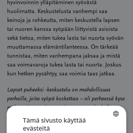
hyvinvoinnin ylläpitäminen syövästä
huolimatta. Keskustelusta vanhempi saa
keinoja ja rohkeutta, miten keskustella lapsen
tai nuoren kanssa syöpään liittyvistä asioista
sekä tietoa, miten tukea lasta tai nuorta syövän
muuttamassa elämäntilanteessa. On tärkeää
tunnistaa, miten vanhempana jaksaa ja mistä
saa voimavaroja tukea lasta tai nuorta. Joskus
kun hetken pysähtyy, saa voimia taas jatkaa.
Lapset puheeksi -keskustelu on mahdollisuus
perheille, joita syöpä koskettaa – oli perheessä kyse
raskausajasta tai murrosiästä syövän keskellä.
Tämä sivusto käyttää
Syöpäjärjestöistä löytyy Lapset puheeksi -
evästeitä
FINNISH
menetelmäkoulutuksen käyneitä ammattilaisia