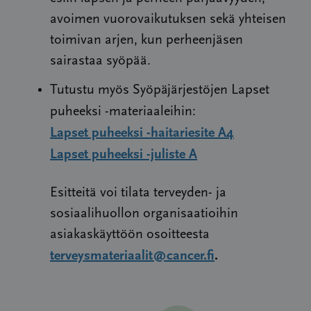
avoimen vuorovaikutuksen sekä yhteisen
toimivan arjen, kun perheenjäsen
sairastaa syöpää.
Tutustu myös Syöpäjärjestöjen Lapset
puheeksi -materiaaleihin:
Lapset puheeksi -haitariesite A4
Lapset puheeksi -juliste A
Esitteitä voi tilata terveyden- ja
sosiaalihuollon organisaatioihin
asiakaskäyttöön osoitteesta
terveysmateriaalit@cancer.fi
.