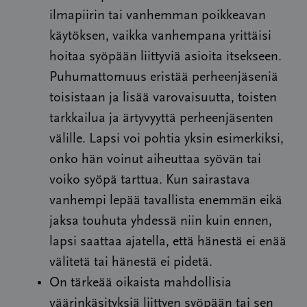
ilmapiirin tai vanhemman poikkeavan
käytöksen, vaikka vanhempana yrittäisi
hoitaa syöpään liittyviä asioita itsekseen.
Puhumattomuus eristää perheenjäseniä
toisistaan ja lisää varovaisuutta, toisten
tarkkailua ja ärtyvyyttä perheenjäsenten
välille. Lapsi voi pohtia yksin esimerkiksi,
onko hän voinut aiheuttaa syövän tai
voiko syöpä tarttua. Kun sairastava
vanhempi lepää tavallista enemmän eikä
jaksa touhuta yhdessä niin kuin ennen,
lapsi saattaa ajatella, että hänestä ei enää
välitetä tai hänestä ei pidetä.
On tärkeää oikaista mahdollisia
väärinkäsityksiä liittyen syöpään tai sen