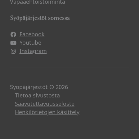
Vapaaehtoistoiminta
Syöpäjärjestöt somessa
Facebook
Avautuu uuteen ikkunaan
Youtube
Avautuu uuteen ikkunaan
Instagram
Avautuu uuteen ikkunaan
Syöpäjärjestöt © 2026
Tietoa sivustosta
Saavutettavuusseloste
Henkilötietojen käsittely