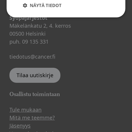
Yhteystiedot
NÄYTÄ TIEDOT
Syöpäjärjestöt
Mäkelänkatu 2, 4. kerros
00500 Helsinki
puh. 09 135 331
tiedotus@cancer.fi
Tilaa uutiskirje
Osallistu toimintaan
Tule mukaan
Mitä me teemme?
Jäsenyys