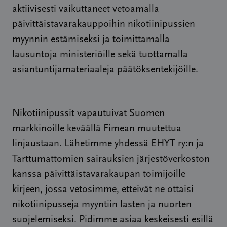
aktiivisesti vaikuttaneet vetoamalla
päivittäistavarakauppoihin nikotiinipussien
myynnin estämiseksi ja toimittamalla
lausuntoja ministeriöille sekä tuottamalla
asiantuntijamateriaaleja päätöksentekijöille.
Nikotiinipussit vapautuivat Suomen
markkinoille keväällä Fimean muutettua
linjaustaan. Lähetimme yhdessä EHYT ry:n ja
Tarttumattomien sairauksien järjestöverkoston
kanssa päivittäistavarakaupan toimijoille
kirjeen, jossa vetosimme, etteivät ne ottaisi
nikotiinipusseja myyntiin lasten ja nuorten
suojelemiseksi. Pidimme asiaa keskeisesti esillä