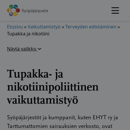
Hyppää
sisältöön
Etusivu
»
Vaikuttamistyö
»
Terveyden edistäminen
»
Tupakka ja nikotiini
Näytä valikko
Tupakka- ja
nikotiinipoliittinen
vaikuttamistyö
Syöpäjärjestöt ja kumppanit, kuten EHYT ry ja
Tarttumattomien sairauksien verkosto, ovat