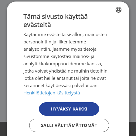
vaikuttajatapaamisissamme sekä erilaisissa
ulostuloissa. Toimitimme aiheesta useita
Tämä sivusto käyttää
lausuntoja niin sosiaali- ja terveysministeriöön,
evästeitä
FINNISH
valtiovarainministeriöön kuin
Käytämme evästeitä sisällön, mainosten
FINNISH
valtiovarainvaliokunnan verojaostollekin.
personointiin ja liikenteemme
SWEDISH
analysointiin. Jaamme myös tietoja
Lisäksi Syöpäjärjestöjen asiantuntijat kirjoittivat
sivustomme käytöstäsi mainos- ja
ENGLISH
vuoden aikana useita blogeja ja tuottivat
analytiikkakumppaneidemme kanssa,
taustamateriaaleja päätöksentekijöille ja muille
jotka voivat yhdistää ne muihin tietoihin,
keskeisille sidosryhmille tupakka- ja
jotka olet heille antanut tai joita he ovat
keränneet käyttäessäsi palveluitaan.
nikotiinipoliittisen vaikuttamistyön tueksi.
Henkilötietojen käsittelystä
Osallistuimme myös ECL:n tupakkatyöryhmän
työhön.
HYVÄKSY KAIKKI
SALLI VÄLTTÄMÄTTÖMÄT