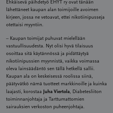
Ehkäisevä päihdetyö EHYT ry ovat tänään
lähettäneet kaupan alan toimijoille avoimen
kirjeen, jossa ne vetoavat, ettei nikotiinipusseja
otettaisi myyntiin.
– Kaupan toimijat puhuvat mielellään
vastuullisuudesta. Nyt olisi hyvä tilaisuus
osoittaa sitä käytännössä ja pidättäytyä
nikotiinipussien myynnistä, vaikka voimassa
oleva lainsäädäntö sen tällä hetkellä sallii.
Kaupan ala on keskeisessä roolissa siinä,
päätyvätkö nämä tuotteet markkinoille ja kuinka
Juha Viertola
laajasti, korostaa
,
Diabetesliiton
toiminnanjohtaja ja Tarttumattomien
sairauksien verkoston puheenjohtaja.