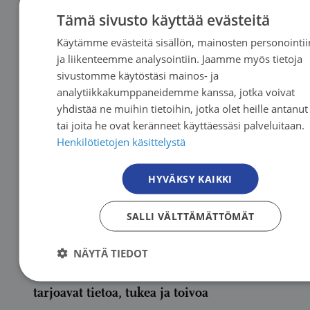
Tämä sivusto käyttää evästeitä
Käytämme evästeitä sisällön, mainosten personointii
FIN
Lue lisää
ja liikenteemme analysointiin. Jaamme myös tietoja
FIN
sivustomme käytöstäsi mainos- ja
SW
analytiikkakumppaneidemme kanssa, jotka voivat
yhdistää ne muihin tietoihin, jotka olet heille antanut
EN
tai joita he ovat keränneet käyttäessäsi palveluitaan.
Henkilötietojen käsittelystä
HYVÄKSY KAIKKI
SALLI VÄLTTÄMÄTTÖMÄT
Uutinen
|
03.08.2026
NÄYTÄ TIEDOT
Syöpäjärjestöjen syksyn webinaarit
tarjoavat tietoa, tukea ja toivoa