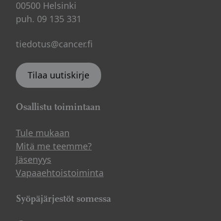
00500 Helsinki
puh. 09 135 331
tiedotus@cancer.fi
Tilaa uutiskirje
Osallistu toimintaan
Tule mukaan
Mitä me teemme?
Jäsenyys
Vapaaehtoistoiminta
Syöpäjärjestöt somessa