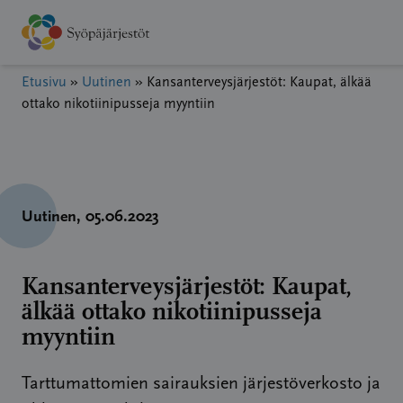
Hyppää
sisältöön
Etusivu
»
Uutinen
»
Kansanterveysjärjestöt: Kaupat, älkää
ottako nikotiinipusseja myyntiin
Uutinen
, 05.06.2023
Kansanterveysjärjestöt: Kaupat,
älkää ottako nikotiinipusseja
myyntiin
Tarttumattomien sairauksien järjestöverkosto ja