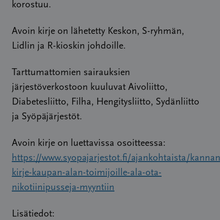
korostuu.
Avoin kirje on lähetetty Keskon, S-ryhmän,
Lidlin ja R-kioskin johdoille.
Tarttumattomien sairauksien
järjestöverkostoon kuuluvat Aivoliitto,
Diabetesliitto, Filha, Hengitysliitto, Sydänliitto
ja Syöpäjärjestöt.
Avoin kirje on luettavissa osoitteessa:
https://www.syopajarjestot.fi/ajankohtaista/kanna
kirje-kaupan-alan-toimijoille-ala-ota-
nikotiinipusseja-myyntiin
Lisätiedot: