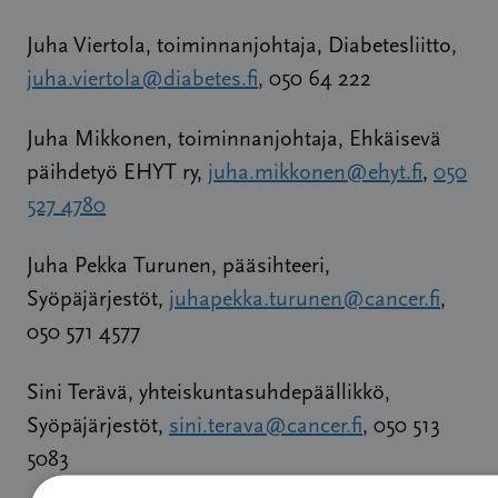
Juha Viertola, toiminnanjohtaja, Diabetesliitto,
juha.viertola@diabetes.fi
, 050 64 222
Juha Mikkonen, toiminnanjohtaja, Ehkäisevä
päihdetyö EHYT ry,
juha.mikkonen@ehyt.fi
,
050
527 4780
Juha Pekka Turunen, pääsihteeri,
Syöpäjärjestöt,
juhapekka.turunen@cancer.fi
,
050 571 4577
Sini Terävä, yhteiskuntasuhdepäällikkö,
Syöpäjärjestöt,
sini.terava@cancer.fi
, 050 513
5083