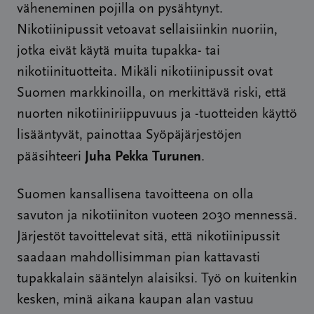
väheneminen pojilla on pysähtynyt.
Nikotiinipussit vetoavat sellaisiinkin nuoriin,
jotka eivät käytä muita tupakka- tai
nikotiinituotteita. Mikäli nikotiinipussit ovat
Suomen markkinoilla, on merkittävä riski, että
nuorten nikotiiniriippuvuus ja -tuotteiden käyttö
lisääntyvät, painottaa Syöpäjärjestöjen
Juha Pekka Turunen
pääsihteeri
.
Suomen kansallisena tavoitteena on olla
savuton ja nikotiiniton vuoteen 2030 mennessä.
Järjestöt tavoittelevat sitä, että nikotiinipussit
saadaan mahdollisimman pian kattavasti
tupakkalain sääntelyn alaisiksi. Työ on kuitenkin
kesken, minä aikana kaupan alan vastuu