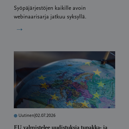
Syöpäjärjestöjen kaikille avoin
webinaarisarja jatkuu syksyllä.
→
Uutinen
|
02.07.2026
EU valmistelee uudistuksia tupakka- ja