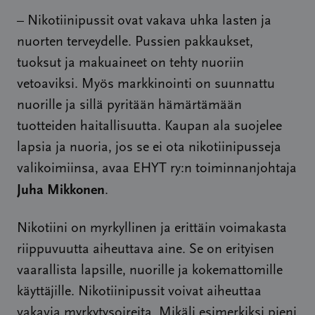
– Nikotiinipussit ovat vakava uhka lasten ja
nuorten terveydelle. Pussien pakkaukset,
tuoksut ja makuaineet on tehty nuoriin
vetoaviksi. Myös markkinointi on suunnattu
nuorille ja sillä pyritään hämärtämään
tuotteiden haitallisuutta. Kaupan ala suojelee
lapsia ja nuoria, jos se ei ota nikotiinipusseja
valikoimiinsa, avaa EHYT ry:n toiminnanjohtaja
Juha Mikkonen
.
Nikotiini on myrkyllinen ja erittäin voimakasta
riippuvuutta aiheuttava aine. Se on erityisen
vaarallista lapsille, nuorille ja kokemattomille
käyttäjille. Nikotiinipussit voivat aiheuttaa
vakavia myrkytysoireita. Mikäli esimerkiksi pieni