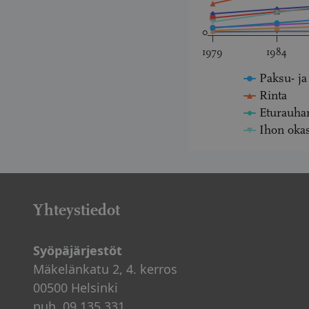
0
1979
1984
Paksu- ja
Rinta
Eturauha
Ihon oka
Yhteystiedot
Syöpäjärjestöt
Mäkelänkatu 2, 4. kerros
00500 Helsinki
puh. 09 135 331