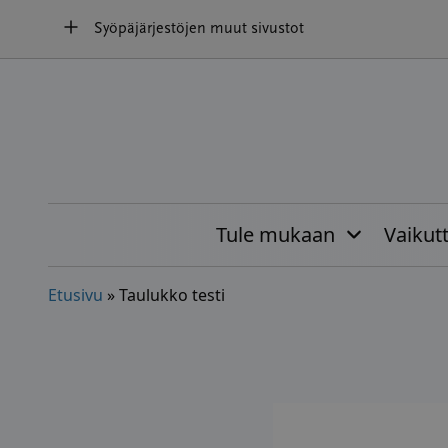
Hyppää
Syöpäjärjestöjen muut sivustot
sisältöön
Tule mukaan
Vaikut
Etusivu
»
Taulukko testi
Syöpätyypin ilmaan