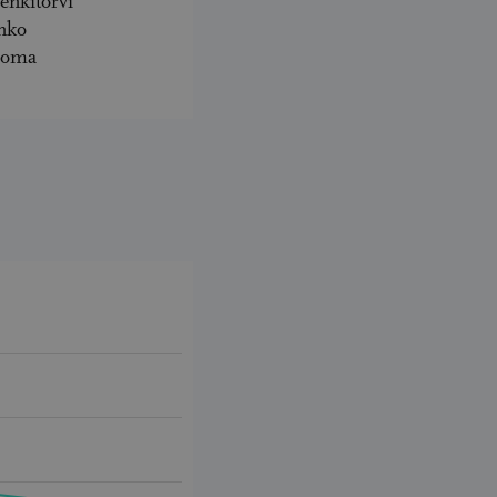
enkitorvi
nko
ooma
End of interactive chart.