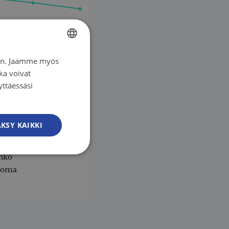
iin. Jaamme myös
FINNISH
ka voivat
FINNISH
yttäessäsi
SWEDISH
ENGLISH
KSY KAIKKI
2014
2019
enkitorvi
nko
ooma