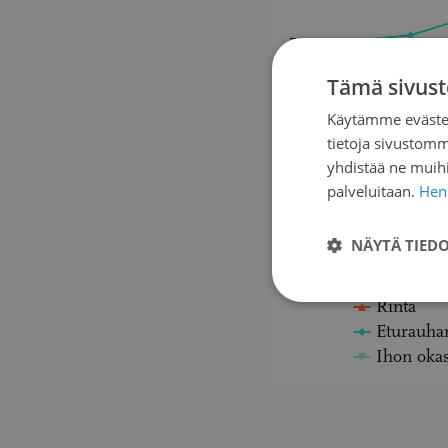
750
Tämä sivust
500
Käytämme evästei
tietoja sivustom
250
yhdistää ne muihin
palveluitaan.
Henk
0
NÄYTÄ TIED
1979
1984
Paksu- ja
Rinta
Eturauha
Ihon oka