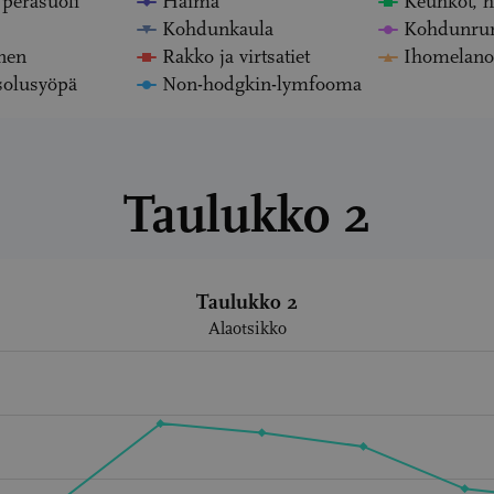
 peräsuoli
Haima
Keuhkot, h
Kohdunkaula
Kohdunru
nen
Rakko ja virtsatiet
Ihomelan
solusyöpä
Non-hodgkin-lymfooma
Taulukko 2
Taulukko 2
.
Alaotsikko
displaying Values. Data ranges from -0.08 to 8.
displaying values. Data ranges from 7.6 to 1216.1.