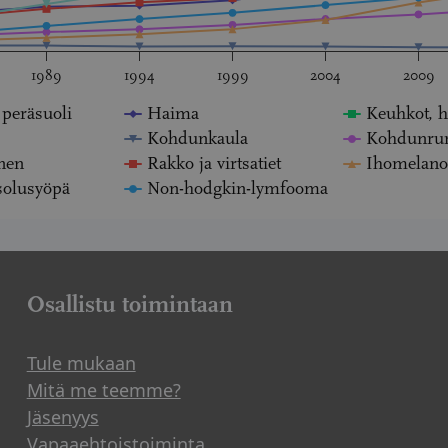
1989
1994
1999
2004
2009
 peräsuoli
Haima
Keuhkot, h
Kohdunkaula
Kohdunru
nen
Rakko ja virtsatiet
Ihomelan
solusyöpä
Non-hodgkin-lymfooma
Osallistu toimintaan
Tule mukaan
Mitä me teemme?
Jäsenyys
Vapaaehtoistoiminta