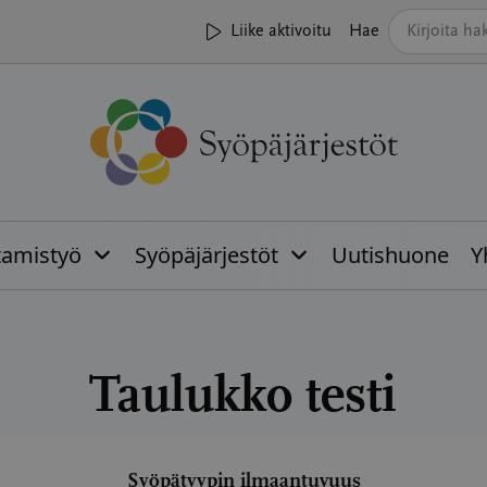
Liike aktivoitu
Hae
tamistyö
Syöpäjärjestöt
Uutishuone
Y
Taulukko testi
tuvuus
Syöpätyypin ilmaantuvuus