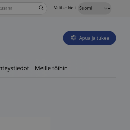
Hae
Valitse kieli
Apua ja tukea
Avautuu uudessa ikkunass
hteystiedot
Meille töihin
End of interactive chart.