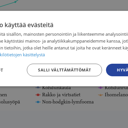
o käyttää evästeitä
tä sisällön, mainosten personointiin ja liikenteemme analysoint
me käytöstäsi mainos- ja analytiikkakumppaneidemme kanssa, jot
 tietoihin, jotka olet heille antanut tai joita he ovat keränneet kä
ilötietojen käsittelystä
OT
SALLI VÄLTTÄMÄTTÖMÄT
HYVÄ
1989
1994
1999
2004
2009
 peräsuoli
Haima
Keuhkot, h
Kohdunkaula
Kohdunru
nen
Rakko ja virtsatiet
Ihomelan
solusyöpä
Non-hodgkin-lymfooma