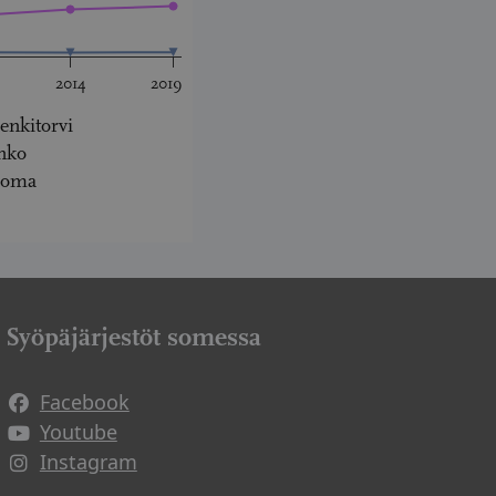
2014
2019
enkitorvi
nko
ooma
Syöpäjärjestöt somessa
Facebook
Avautuu uuteen ikkunaan
Youtube
Avautuu uuteen ikkunaan
Instagram
Avautuu uuteen ikkunaan