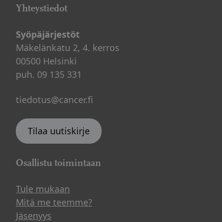
Yhteystiedot
Syöpäjärjestöt
Mäkelänkatu 2, 4. kerros
00500 Helsinki
puh. 09 135 331
tiedotus@cancer.fi
Tilaa uutiskirje
Osallistu toimintaan
Tule mukaan
Mitä me teemme?
Jäsenyys