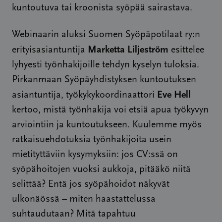
kuntoutuva tai kroonista syöpää sairastava.
Webinaarin aluksi Suomen Syöpäpotilaat ry:n
Marketta Liljeström
erityisasiantuntija
esittelee
lyhyesti työnhakijoille tehdyn kyselyn tuloksia.
Pirkanmaan Syöpäyhdistyksen kuntoutuksen
Eve Hell
asiantuntija, työkykykoordinaattori
kertoo, mistä työnhakija voi etsiä apua työkyvyn
arviointiin ja kuntoutukseen. Kuulemme myös
ratkaisuehdotuksia työnhakijoita usein
mietityttäviin kysymyksiin: jos CV:ssä on
syöpähoitojen vuoksi aukkoja, pitääkö niitä
selittää? Entä jos syöpähoidot näkyvät
ulkonäössä – miten haastattelussa
suhtaudutaan? Mitä tapahtuu