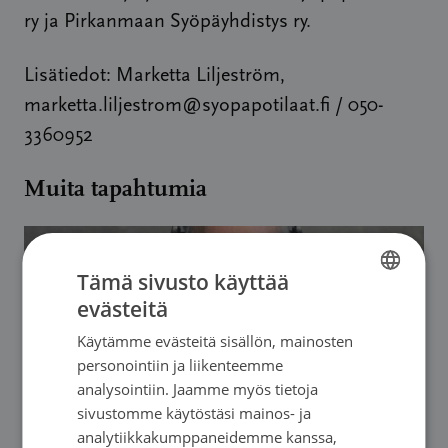
ry ja Pirkanmaan Syöpäyhdistys ry.
Lisätiedot: Marketta Liljeström,
marketta.liljestrom@syopapotilaat.fi
/ 050-
3360952
Muita tapahtumia
Tämä sivusto käyttää
evästeitä
FINNISH
Käytämme evästeitä sisällön, mainosten
FINNISH
personointiin ja liikenteemme
SWEDISH
analysointiin. Jaamme myös tietoja
sivustomme käytöstäsi mainos- ja
ENGLISH
analytiikkakumppaneidemme kanssa,