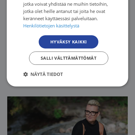
jotka voivat yhdistää ne muihin tietoihin,
jotka olet heille antanut tai joita he ovat
keränneet käyttäessäsi palveluitaan.
13.08. - 10.12.2026. Seuraava: 13.08.2026
Henkilötietojen käsittelystä
Etelä-Suomen Syöpäyhdistys
Vertaisryhmä pitkäaikaista, parantumatonta
HYVÄKSY KAIKKI
syöpää sairastaville verkossa
SALLI VÄLTTÄMÄTTÖMÄT
→
NÄYTÄ TIEDOT