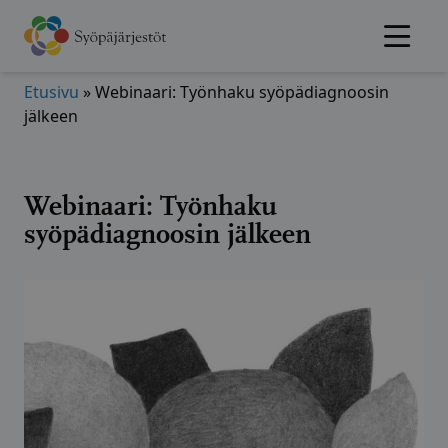
Hyppää
sisältöön
Etusivu
»
Webinaari: Työnhaku syöpädiagnoosin
jälkeen
Webinaari: Työnhaku
syöpädiagnoosin jälkeen