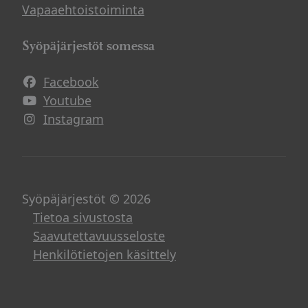
Vapaaehtoistoiminta
Syöpäjärjestöt somessa
Facebook
Avautuu uuteen ikkunaan
Youtube
Avautuu uuteen ikkunaan
Instagram
Avautuu uuteen ikkunaan
Syöpäjärjestöt © 2026
Tietoa sivustosta
Saavutettavuusseloste
Henkilötietojen käsittely