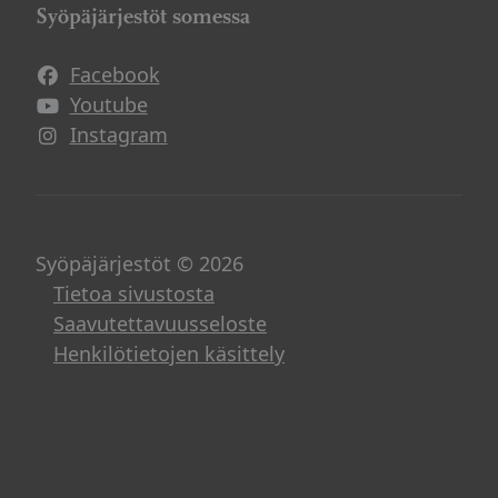
Syöpäjärjestöt somessa
Facebook
Avautuu uuteen ikkunaan
Youtube
Avautuu uuteen ikkunaan
Instagram
Avautuu uuteen ikkunaan
Syöpäjärjestöt © 2026
Tietoa sivustosta
Saavutettavuusseloste
Henkilötietojen käsittely