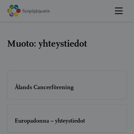
Hyppää
sisältöön
Muoto:
yhteystiedot
Ålands Cancerförening
Europadonna – yhteystiedot