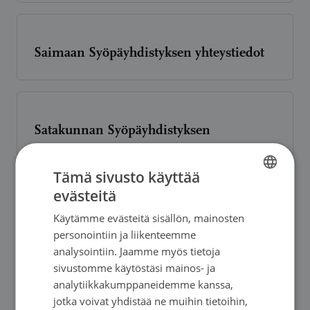
Saimaan Syöpäyhdistyksen yhteystiedot
Satakunnan Syöpäyhdistyksen
yhteystiedot
Tämä sivusto käyttää
evästeitä
FINNISH
Käytämme evästeitä sisällön, mainosten
FINNISH
Pohjois-Suomen Syöpäyhdistyksen
personointiin ja liikenteemme
SWEDISH
yhteystiedot
analysointiin. Jaamme myös tietoja
sivustomme käytöstäsi mainos- ja
ENGLISH
analytiikkakumppaneidemme kanssa,
jotka voivat yhdistää ne muihin tietoihin,