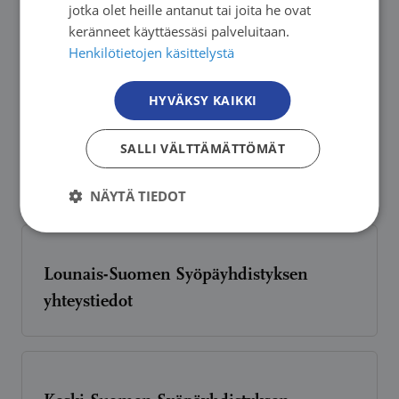
jotka olet heille antanut tai joita he ovat
Pohjois-Karjalan Syöpäyhdistyksen
keränneet käyttäessäsi palveluitaan.
yhteystiedot
Henkilötietojen käsittelystä
HYVÄKSY KAIKKI
Pohjois-Savon Syöpäyhdistyksen
SALLI VÄLTTÄMÄTTÖMÄT
yhteystiedot
NÄYTÄ TIEDOT
Lounais-Suomen Syöpäyhdistyksen
yhteystiedot