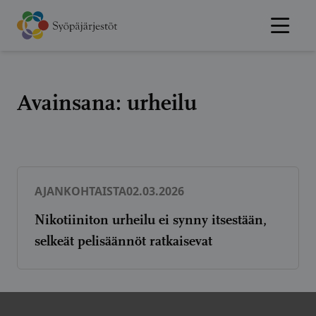
Hyppää
sisältöön
Avainsana:
urheilu
AJANKOHTAISTA
02.03.2026
Nikotiiniton urheilu ei synny itsestään,
selkeät pelisäännöt ratkaisevat