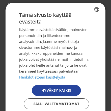
Yhteystiedot
Tämä sivusto käyttää
Syöpäjärjestöt
evästeitä
FINNISH
Mäkelänkatu 2, 4. kerros
Käytämme evästeitä sisällön, mainosten
00500 Helsinki
FINNISH
personointiin ja liikenteemme
puh. 09 135 331
SWEDISH
analysointiin. Jaamme myös tietoja
sivustomme käytöstäsi mainos- ja
ENGLISH
tiedotus@cancer.fi
analytiikkakumppaneidemme kanssa,
jotka voivat yhdistää ne muihin tietoihin,
jotka olet heille antanut tai joita he ovat
Tilaa uutiskirje
keränneet käyttäessäsi palveluitaan.
Henkilötietojen käsittelystä
Osallistu toimintaan
HYVÄKSY KAIKKI
Tule mukaan
Mitä me teemme?
SALLI VÄLTTÄMÄTTÖMÄT
Jäsenyys