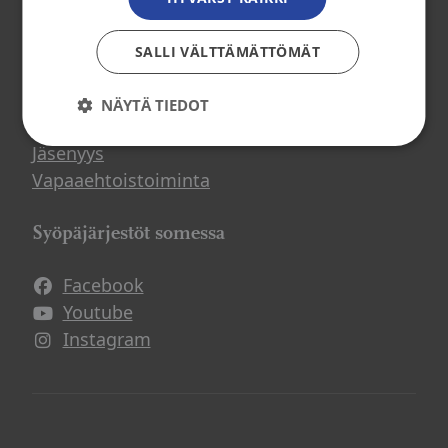
Osallistu toimintaan
SALLI VÄLTTÄMÄTTÖMÄT
Tule mukaan
NÄYTÄ TIEDOT
Mitä me teemme?
Jäsenyys
Vapaaehtoistoiminta
Syöpäjärjestöt somessa
Facebook
Avautuu uuteen ikkunaan
Youtube
Avautuu uuteen ikkunaan
Instagram
Avautuu uuteen ikkunaan