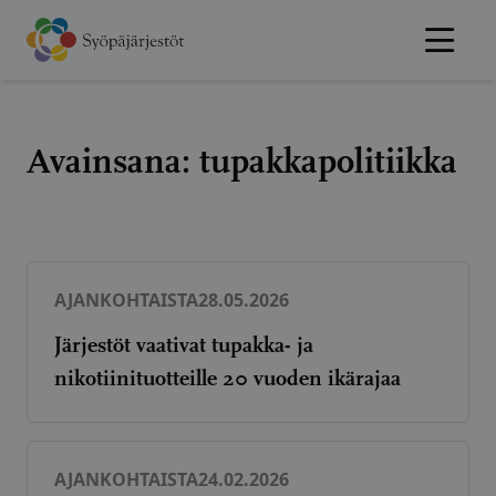
Hyppää
sisältöön
Avainsana:
tupakkapolitiikka
AJANKOHTAISTA
28.05.2026
Järjestöt vaativat tupakka- ja
nikotiinituotteille 20 vuoden ikärajaa
AJANKOHTAISTA
24.02.2026