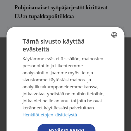
Pohjoismaiset syöpäjärjestöt kirittävät
EU:n tupakkapolitiikkaa
Tämä sivusto käyttää
evästeitä
FINNISH
Yhteystiedot
Käytämme evästeitä sisällön, mainosten
FINNISH
personointiin ja liikenteemme
Syöpäjärjestöt
SWEDISH
analysointiin. Jaamme myös tietoja
Mäkelänkatu 2, 4. kerros
sivustomme käytöstäsi mainos- ja
ENGLISH
00500 Helsinki
analytiikkakumppaneidemme kanssa,
puh. 09 135 331
jotka voivat yhdistää ne muihin tietoihin,
jotka olet heille antanut tai joita he ovat
tiedotus@cancer.fi
keränneet käyttäessäsi palveluitaan.
Henkilötietojen käsittelystä
Tilaa uutiskirje
HYVÄKSY KAIKKI