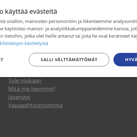
o käyttää evästeitä
keskustelu: Kansanterveyttä etänä – k
tä sisällön, mainosten personointiin ja liikenteemme analysoint
 ehdoilla?
me käytöstäsi mainos- ja analytiikkakumppaneidemme kanssa, jot
 tietoihin, jotka olet heille antanut tai joita he ovat keränneet kä
ilötietojen käsittelystä
OT
SALLI VÄLTTÄMÄTTÖMÄT
HYVÄ
Osallistu toimintaan
Tule mukaan
Mitä me teemme?
Jäsenyys
Vapaaehtoistoiminta