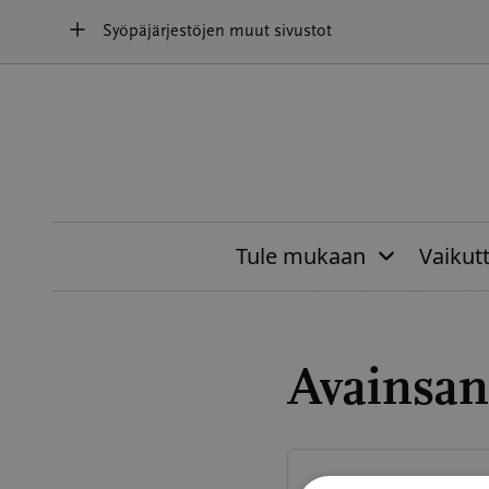
Hyppää
Syöpäjärjestöjen muut sivustot
sisältöön
Tule mukaan
Vaikut
Avainsan
AJANKOHTAISTA
22.