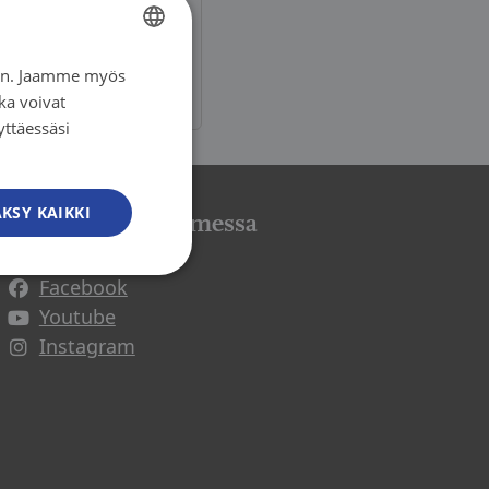
enelle digi
iin. Jaamme myös
FINNISH
ka voivat
FINNISH
yttäessäsi
SWEDISH
ENGLISH
KSY KAIKKI
Syöpäjärjestöt somessa
Facebook
Avautuu uuteen ikkunaan
Youtube
Avautuu uuteen ikkunaan
Instagram
Avautuu uuteen ikkunaan