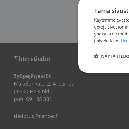
Tämä sivust
SuomiAreena -
Käytämme evästei
sopii ja millä
tietoja sivustom
yhdistää ne muihin
palveluitaan.
Henk
NÄYTÄ TIED
Yhteystiedot
Syöpäjärjestöt
Mäkelänkatu 2, 4. kerros
00500 Helsinki
puh. 09 135 331
tiedotus@cancer.fi