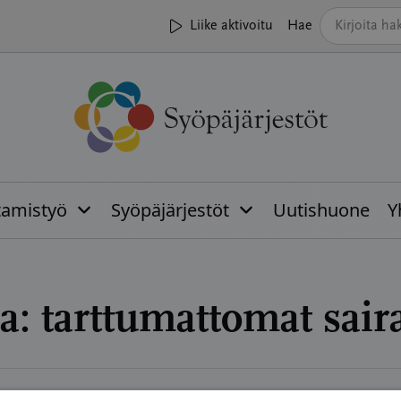
Liike aktivoitu
Hae
tamistyö
Syöpäjärjestöt
Uutishuone
Y
a:
tarttumattomat sair
06.2026