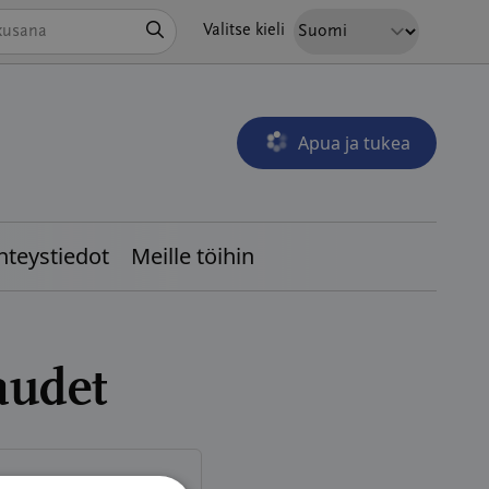
Hae
Valitse kieli
Apua ja tukea
Avautuu uudessa ikkunass
hteystiedot
Meille töihin
audet