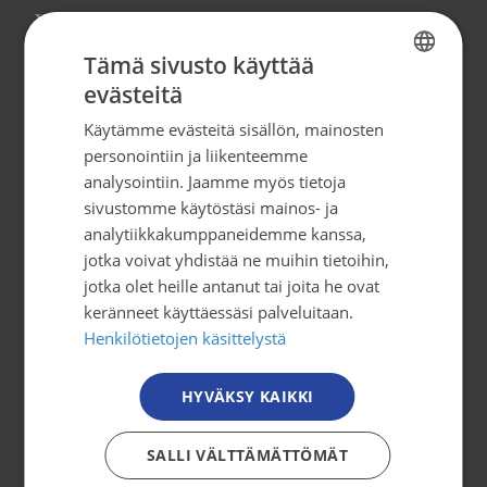
Yhteystiedot
Tämä sivusto käyttää
Syöpäjärjestöt
evästeitä
FINNISH
Mäkelänkatu 2, 4. kerros
Käytämme evästeitä sisällön, mainosten
00500 Helsinki
FINNISH
personointiin ja liikenteemme
puh. 09 135 331
SWEDISH
analysointiin. Jaamme myös tietoja
sivustomme käytöstäsi mainos- ja
ENGLISH
tiedotus@cancer.fi
analytiikkakumppaneidemme kanssa,
jotka voivat yhdistää ne muihin tietoihin,
jotka olet heille antanut tai joita he ovat
Tilaa uutiskirje
keränneet käyttäessäsi palveluitaan.
Henkilötietojen käsittelystä
Osallistu toimintaan
HYVÄKSY KAIKKI
Tule mukaan
Mitä me teemme?
SALLI VÄLTTÄMÄTTÖMÄT
Jäsenyys