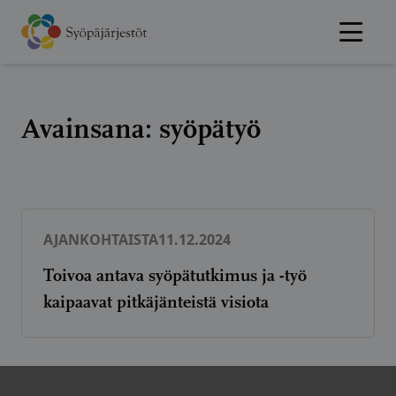
Hyppää
sisältöön
Avainsana:
syöpätyö
AJANKOHTAISTA
11.12.2024
Toivoa antava syöpätutkimus ja -työ
kaipaavat pitkäjänteistä visiota