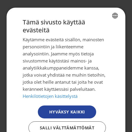
Yhteystiedot
Tämä sivusto käyttää
evästeitä
Syöpäjärjestöt
FINNISH
Mäkelänkatu 2, 4. kerros
Käytämme evästeitä sisällön, mainosten
FINNISH
00500 Helsinki
personointiin ja liikenteemme
SWEDISH
puh. 09 135 331
analysointiin. Jaamme myös tietoja
sivustomme käytöstäsi mainos- ja
ENGLISH
analytiikkakumppaneidemme kanssa,
tiedotus@cancer.fi
jotka voivat yhdistää ne muihin tietoihin,
jotka olet heille antanut tai joita he ovat
Tilaa uutiskirje
keränneet käyttäessäsi palveluitaan.
Henkilötietojen käsittelystä
Osallistu toimintaan
HYVÄKSY KAIKKI
Tule mukaan
SALLI VÄLTTÄMÄTTÖMÄT
Mitä me teemme?