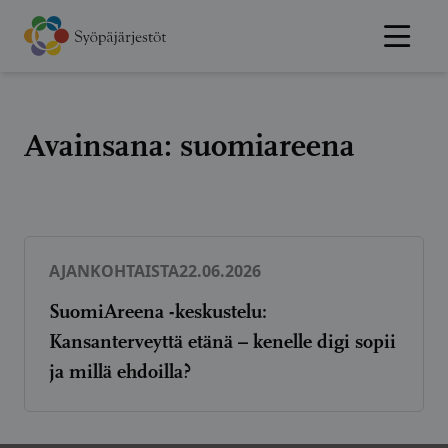
Hyppää
sisältöön
Avainsana:
suomiareena
AJANKOHTAISTA
22.06.2026
SuomiAreena -keskustelu:
Kansanterveyttä etänä – kenelle digi sopii
ja millä ehdoilla?