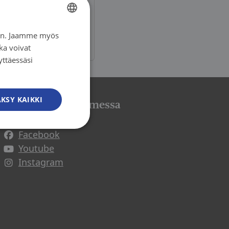
oltava
iin. Jaamme myös
FINNISH
ka voivat
FINNISH
yttäessäsi
SWEDISH
ENGLISH
KSY KAIKKI
Syöpäjärjestöt somessa
Facebook
Avautuu uuteen ikkunaan
Youtube
Avautuu uuteen ikkunaan
Instagram
Avautuu uuteen ikkunaan