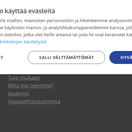
o käyttää evästeitä
t: sopeutuminen rahoitusleikkauksiin 
tä sisällön, mainosten personointiin ja liikenteemme analysoint
me käytöstäsi mainos- ja analytiikkakumppaneidemme kanssa, jot
 tietoihin, jotka olet heille antanut tai joita he ovat keränneet kä
ilötietojen käsittelystä
OT
SALLI VÄLTTÄMÄTTÖMÄT
HYVÄ
Osallistu toimintaan
Tule mukaan
Mitä me teemme?
Jäsenyys
Vapaaehtoistoiminta