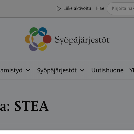
Liike aktivoitu
Hae
tamistyö
Syöpäjärjestöt
Uutishuone
Y
a:
STEA
02.2025