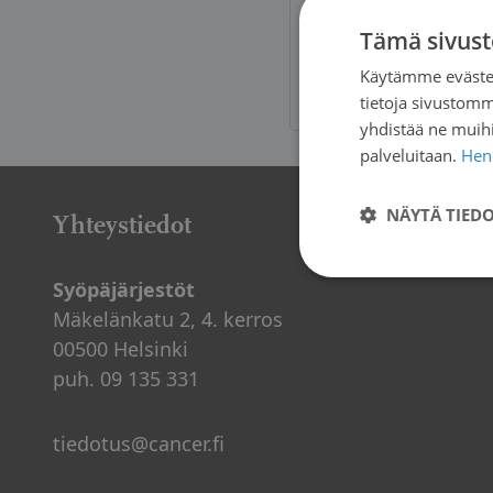
Tämä sivust
Syöpäjärjestö
Käytämme evästei
hallittua
tietoja sivustom
yhdistää ne muihin
palveluitaan.
Henk
NÄYTÄ TIED
Yhteystiedot
Syöpäjärjestöt
Mäkelänkatu 2, 4. kerros
00500 Helsinki
puh. 09 135 331
tiedotus@cancer.fi