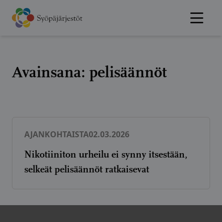
Hyppää
sisältöön
Avainsana:
pelisäännöt
AJANKOHTAISTA
02.03.2026
Nikotiiniton urheilu ei synny itsestään,
selkeät pelisäännöt ratkaisevat