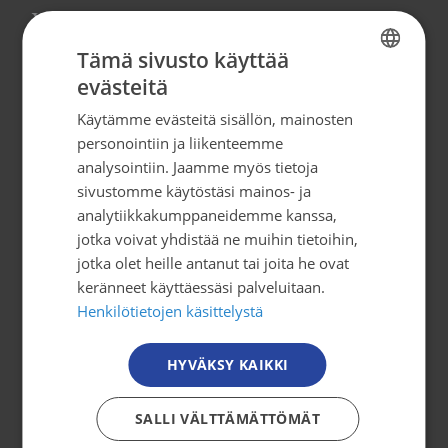
Yhteystiedot
Tämä sivusto käyttää
Syöpäjärjestöt
evästeitä
FINNISH
Mäkelänkatu 2, 4. kerros
Käytämme evästeitä sisällön, mainosten
00500 Helsinki
FINNISH
personointiin ja liikenteemme
puh. 09 135 331
SWEDISH
analysointiin. Jaamme myös tietoja
sivustomme käytöstäsi mainos- ja
ENGLISH
tiedotus@cancer.fi
analytiikkakumppaneidemme kanssa,
jotka voivat yhdistää ne muihin tietoihin,
jotka olet heille antanut tai joita he ovat
Tilaa uutiskirje
keränneet käyttäessäsi palveluitaan.
Henkilötietojen käsittelystä
Osallistu toimintaan
HYVÄKSY KAIKKI
Tule mukaan
Mitä me teemme?
SALLI VÄLTTÄMÄTTÖMÄT
Jäsenyys