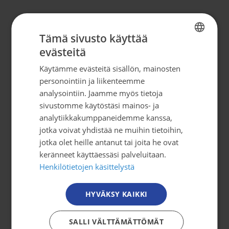
Yhteystiedot
Tämä sivusto käyttää
evästeitä
Syöpäjärjestöt
FINNISH
Mäkelänkatu 2, 4. kerros
Käytämme evästeitä sisällön, mainosten
FINNISH
00500 Helsinki
personointiin ja liikenteemme
SWEDISH
puh. 09 135 331
analysointiin. Jaamme myös tietoja
sivustomme käytöstäsi mainos- ja
ENGLISH
analytiikkakumppaneidemme kanssa,
tiedotus@cancer.fi
jotka voivat yhdistää ne muihin tietoihin,
jotka olet heille antanut tai joita he ovat
Tilaa uutiskirje
keränneet käyttäessäsi palveluitaan.
Henkilötietojen käsittelystä
Osallistu toimintaan
HYVÄKSY KAIKKI
Tule mukaan
SALLI VÄLTTÄMÄTTÖMÄT
Mitä me teemme?