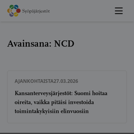
Hyppää
sisältöön
Avainsana:
NCD
AJANKOHTAISTA
27.03.2026
Kansanterveysjärjestöt: Suomi hoitaa
oireita, vaikka pitäisi investoida
toimintakykyisiin elinvuosiin