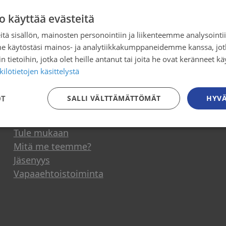
o käyttää evästeitä
t sairaudet -verkosto: Mihin jäi sotej
tä sisällön, mainosten personointiin ja liikenteemme analysoint
verovähennysoikeus?
me käytöstäsi mainos- ja analytiikkakumppaneidemme kanssa, jot
 tietoihin, jotka olet heille antanut tai joita he ovat keränneet kä
ilötietojen käsittelystä
OT
SALLI VÄLTTÄMÄTTÖMÄT
HYVÄ
Osallistu toimintaan
Tule mukaan
Mitä me teemme?
Jäsenyys
Vapaaehtoistoiminta