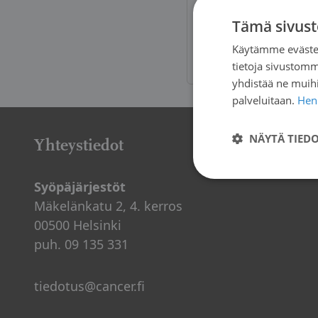
Tämä sivust
Tarttumattoma
Käytämme evästei
lahjoitusten 
tietoja sivustom
yhdistää ne muihin
palveluitaan.
Henk
NÄYTÄ TIED
Yhteystiedot
Syöpäjärjestöt
Mäkelänkatu 2, 4. kerros
00500 Helsinki
puh. 09 135 331
tiedotus@cancer.fi