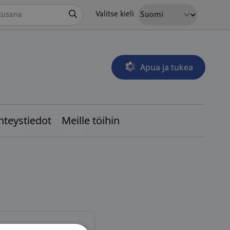
Hae
Valitse kieli
Apua ja tukea
Avautuu uudessa ikkunass
hteystiedot
Meille töihin