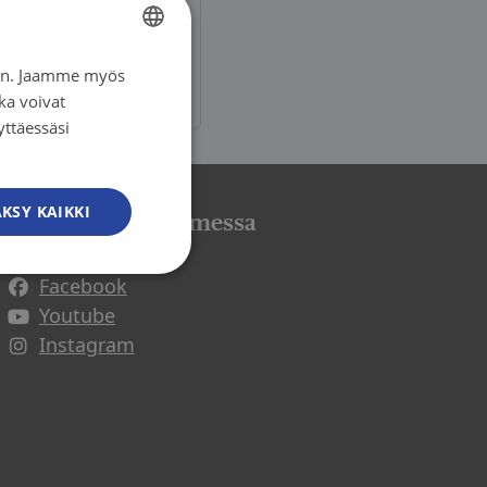
ärjestöjen
iin. Jaamme myös
FINNISH
ka voivat
FINNISH
yttäessäsi
SWEDISH
ENGLISH
KSY KAIKKI
Syöpäjärjestöt somessa
Facebook
Avautuu uuteen ikkunaan
Youtube
Avautuu uuteen ikkunaan
Instagram
Avautuu uuteen ikkunaan