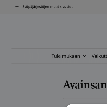
Hyppää
Syöpäjärjestöjen muut sivustot
sisältöön
Tule mukaan
Vaikut
Avainsan
AJANKOHTAISTA
09.