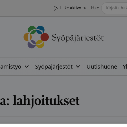
Liike aktivoitu
Hae
tamistyö
Syöpäjärjestöt
Uutishuone
Y
a:
lahjoitukset
05.2025