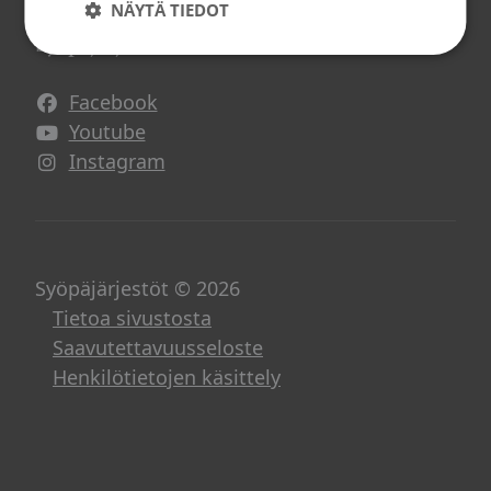
NÄYTÄ TIEDOT
Syöpäjärjestöt somessa
Facebook
Avautuu uuteen ikkunaan
Youtube
Avautuu uuteen ikkunaan
Instagram
Avautuu uuteen ikkunaan
Syöpäjärjestöt © 2026
Tietoa sivustosta
Saavutettavuusseloste
Henkilötietojen käsittely