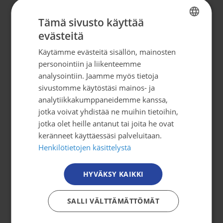
Syöpäjärjestöt
Tämä sivusto käyttää
Mäkelänkatu 2, 4. kerros
evästeitä
FINNISH
00500 Helsinki
Käytämme evästeitä sisällön, mainosten
FINNISH
puh. 09 135 331
personointiin ja liikenteemme
SWEDISH
analysointiin. Jaamme myös tietoja
tiedotus@cancer.fi
sivustomme käytöstäsi mainos- ja
ENGLISH
analytiikkakumppaneidemme kanssa,
jotka voivat yhdistää ne muihin tietoihin,
Tilaa uutiskirje
jotka olet heille antanut tai joita he ovat
keränneet käyttäessäsi palveluitaan.
Henkilötietojen käsittelystä
Osallistu toimintaan
HYVÄKSY KAIKKI
Tule mukaan
Mitä me teemme?
SALLI VÄLTTÄMÄTTÖMÄT
Jäsenyys
Vapaaehtoistoiminta