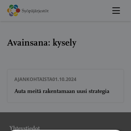
Hyppää
sisältöön
Avainsana:
kysely
AJANKOHTAISTA
01.10.2024
Auta meitä rakentamaan uusi strategia
Yhteystiedot