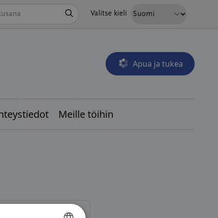
Hae
Valitse kieli
Apua ja tukea
Avautuu uudessa ikkunass
hteystiedot
Meille töihin