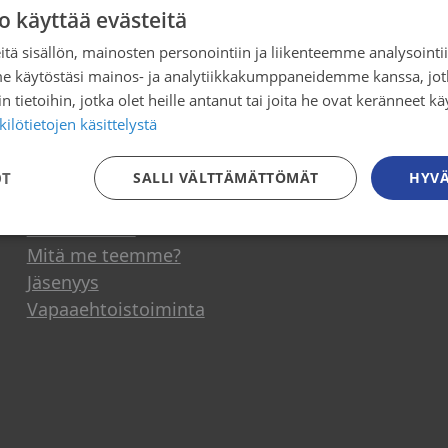
o käyttää evästeitä
öpään sairastuneiden arkea
tä sisällön, mainosten personointiin ja liikenteemme analysoint
me käytöstäsi mainos- ja analytiikkakumppaneidemme kanssa, jot
 tietoihin, jotka olet heille antanut tai joita he ovat keränneet kä
ilötietojen käsittelystä
Osallistu toimintaan
OT
SALLI VÄLTTÄMÄTTÖMÄT
HYVÄ
Tule mukaan
Mitä me teemme?
Jäsenyys
Vapaaehtoistoiminta