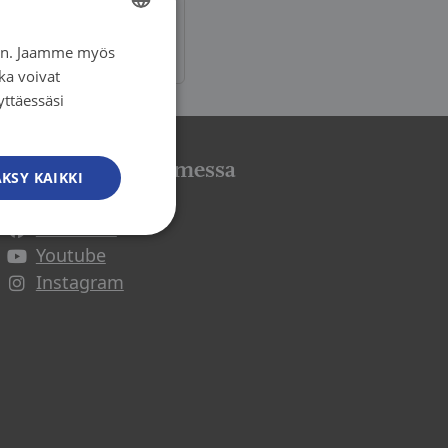
iin. Jaamme myös
FINNISH
ka voivat
FINNISH
yttäessäsi
SWEDISH
ENGLISH
Syöpäjärjestöt somessa
KSY KAIKKI
Facebook
Avautuu uuteen ikkunaan
Youtube
Avautuu uuteen ikkunaan
Instagram
Avautuu uuteen ikkunaan