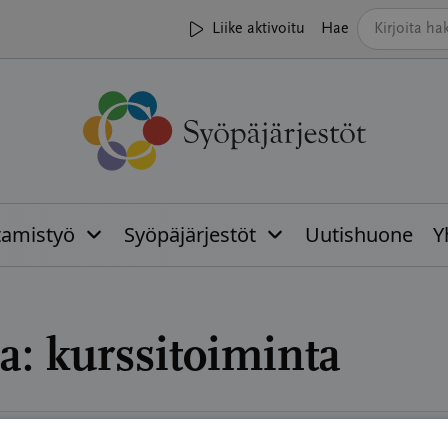
Liike aktivoitu
Hae
tamistyö
Syöpäjärjestöt
Uutishuone
Y
a:
kurssitoiminta
04.2026