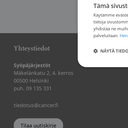
Tämä sivust
Suojataan sy
Käytämme evästei
tietoja sivustom
yhdistää ne muihin
palveluitaan.
Henk
Yhteystiedot
NÄYTÄ TIED
Syöpäjärjestöt
Mäkelänkatu 2, 4. kerros
00500 Helsinki
puh. 09 135 331
tiedotus@cancer.fi
Tilaa uutiskirje