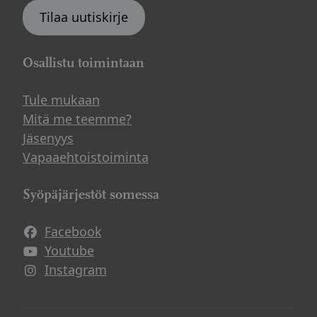
Tilaa uutiskirje
Osallistu toimintaan
Tule mukaan
Mitä me teemme?
Jäsenyys
Vapaaehtoistoiminta
Syöpäjärjestöt somessa
Facebook
Avautuu uuteen ikkunaan
Youtube
Avautuu uuteen ikkunaan
Instagram
Avautuu uuteen ikkunaan