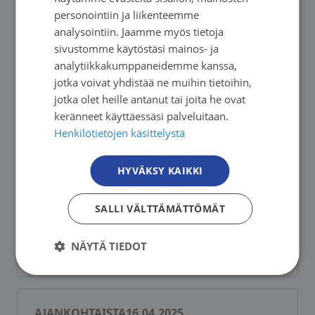
FINNISH
personointiin ja liikenteemme
julkaistu
SWEDISH
analysointiin. Jaamme myös tietoja
sivustomme käytöstäsi mainos- ja
ENGLISH
analytiikkakumppaneidemme kanssa,
jotka voivat yhdistää ne muihin tietoihin,
AJANKOHTAISTA
14.08.2025
jotka olet heille antanut tai joita he ovat
Järjestöjen toimintaa ei saa ajaa alas
keränneet käyttäessäsi palveluitaan.
Henkilötietojen käsittelystä
HYVÄKSY KAIKKI
AJANKOHTAISTA
09.05.2025
Tarttumattomat sairaudet -verkosto:
SALLI VÄLTTÄMÄTTÖMÄT
Mihin jäi sotejärjestöjen lahjoitusten
NÄYTÄ TIEDOT
verovähennysoikeus?
AJANKOHTAISTA
16.04.2025