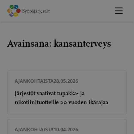
Hyppää
sisältöön
Avainsana:
kansanterveys
AJANKOHTAISTA
28.05.2026
Järjestöt vaativat tupakka- ja
nikotiinituotteille 20 vuoden ikärajaa
AJANKOHTAISTA
10.04.2026