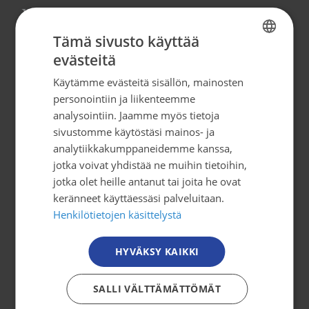
Yhteystiedot
Tämä sivusto käyttää
Syöpäjärjestöt
evästeitä
FINNISH
Mäkelänkatu 2, 4. kerros
Käytämme evästeitä sisällön, mainosten
00500 Helsinki
FINNISH
personointiin ja liikenteemme
puh. 09 135 331
SWEDISH
analysointiin. Jaamme myös tietoja
sivustomme käytöstäsi mainos- ja
ENGLISH
tiedotus@cancer.fi
analytiikkakumppaneidemme kanssa,
jotka voivat yhdistää ne muihin tietoihin,
jotka olet heille antanut tai joita he ovat
Tilaa uutiskirje
keränneet käyttäessäsi palveluitaan.
Henkilötietojen käsittelystä
Osallistu toimintaan
HYVÄKSY KAIKKI
Tule mukaan
Mitä me teemme?
SALLI VÄLTTÄMÄTTÖMÄT
Jäsenyys