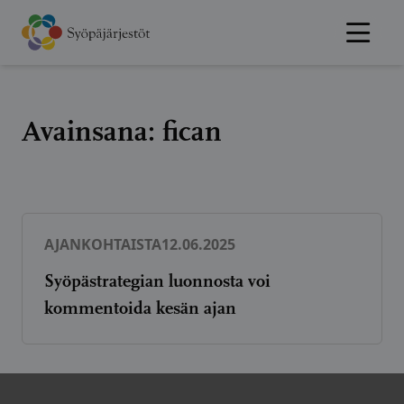
Hyppää
sisältöön
Avainsana:
fican
AJANKOHTAISTA
12.06.2025
Syöpästrategian luonnosta voi
kommentoida kesän ajan