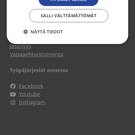
Osallistu toimintaan
SALLI VÄLTTÄMÄTTÖMÄT
Tule mukaan
NÄYTÄ TIEDOT
Mitä me teemme?
Jäsenyys
Vapaaehtoistoiminta
Syöpäjärjestöt somessa
Facebook
Avautuu uuteen ikkunaan
Youtube
Avautuu uuteen ikkunaan
Instagram
Avautuu uuteen ikkunaan