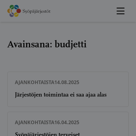
Hyppää
sisältöön
Avainsana:
budjetti
AJANKOHTAISTA
14.08.2025
Järjestöjen toimintaa ei saa ajaa alas
AJANKOHTAISTA
16.04.2025
Syöpäjärjestöjen terveiset