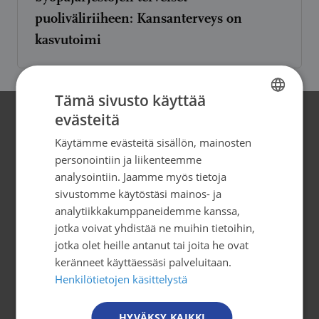
puoliväliriiheen: Kansanterveys on
kasvutoimi
Tämä sivusto käyttää
evästeitä
FINNISH
Yhteystiedot
Käytämme evästeitä sisällön, mainosten
FINNISH
personointiin ja liikenteemme
Syöpäjärjestöt
SWEDISH
analysointiin. Jaamme myös tietoja
Mäkelänkatu 2, 4. kerros
sivustomme käytöstäsi mainos- ja
ENGLISH
00500 Helsinki
analytiikkakumppaneidemme kanssa,
puh. 09 135 331
jotka voivat yhdistää ne muihin tietoihin,
jotka olet heille antanut tai joita he ovat
tiedotus@cancer.fi
keränneet käyttäessäsi palveluitaan.
Henkilötietojen käsittelystä
Tilaa uutiskirje
HYVÄKSY KAIKKI