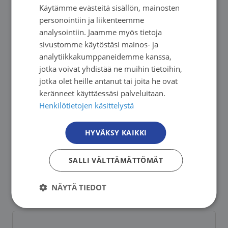
Käytämme evästeitä sisällön, mainosten
FINNISH
personointiin ja liikenteemme
SWEDISH
analysointiin. Jaamme myös tietoja
sivustomme käytöstäsi mainos- ja
ENGLISH
Lahjoita
analytiikkakumppaneidemme kanssa,
jotka voivat yhdistää ne muihin tietoihin,
jotka olet heille antanut tai joita he ovat
keränneet käyttäessäsi palveluitaan.
Henkilötietojen käsittelystä
Tue Etelä-Suomen Syöpäyhdistyksen
työtä
HYVÄKSY KAIKKI
SALLI VÄLTTÄMÄTTÖMÄT
Kirjoita Essyn blogiin
NÄYTÄ TIEDOT