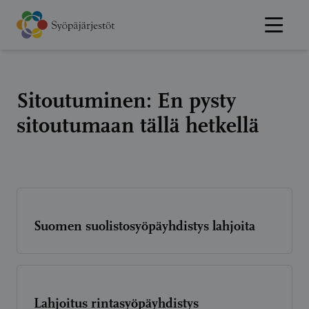
Hyppää
sisältöön
Sitoutuminen:
En pysty
sitoutumaan tällä hetkellä
Suomen suolistosyöpäyhdistys lahjoita
Lahjoitus rintasyöpäyhdistys