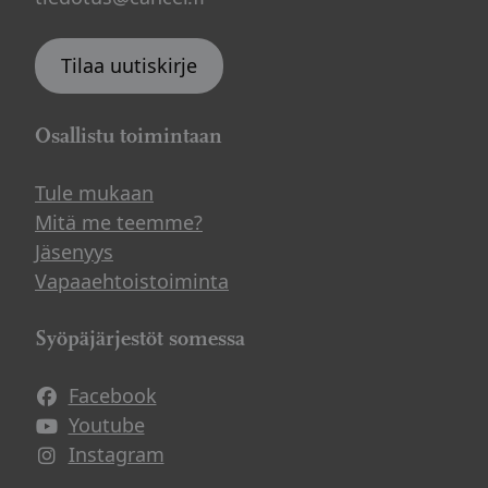
Tilaa uutiskirje
Osallistu toimintaan
Tule mukaan
Mitä me teemme?
Jäsenyys
Vapaaehtoistoiminta
Syöpäjärjestöt somessa
Facebook
Avautuu uuteen ikkunaan
Youtube
Avautuu uuteen ikkunaan
Instagram
Avautuu uuteen ikkunaan