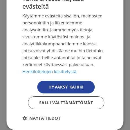
evästeitä
Syöpäyhdistyksen asiantuntija esittelee
FINNISH
saattohoidon tukihenkilötoimintaa
Käytämme evästeitä sisällön, mainosten
FINNISH
personointiin ja liikenteemme
hoitoyksikön johdolle ja henkilökunnalle.
SWEDISH
analysointiin. Jaamme myös tietoja
sivustomme käytöstäsi mainos- ja
ENGLISH
Tämän jälkeen järjestetään aloitustapaaminen.
analytiikkakumppaneidemme kanssa,
jotka voivat yhdistää ne muihin tietoihin,
jotka olet heille antanut tai joita he ovat
Aloitustapaaminen
keränneet käyttäessäsi palveluitaan.
Henkilötietojen käsittelystä
Toimintamallin ja saattohoidon
Toiminnan käynnistäminen
tukihenkilötoiminnan esittely
HYVÄKSY KAIKKI
Syöpäjärjestöt rekrytoivat ja kouluttavat
Koulutus tukihenkilötoiminnasta yksikön
Yhteydenpito ja jatkokehittäminen
tukihenkilöt. Koulutuksen kesto 4 x 2 h
SALLI VÄLTTÄMÄTTÖMÄT
henkilökunnalle, asiakaspolkujen sekä
palvelukuvauksen läpikäynti,
Hoitoyksikön ja Syöpäyhdistyksen
Arviointi
Sisältö:
NÄYTÄ TIEDOT
kokonaisuuden hahmottaminen
säännöllinen yhteydenpito
Saattohoidon tukihenkilötoiminnan