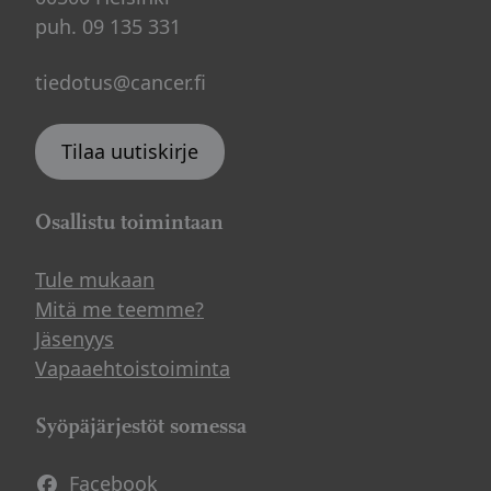
tuula.makkonen@pssy.org
puh. 09 135 331
Saimaan Syöpäyhdistys – Pieksämäki:
tiedotus@cancer.fi
Jaana Jormakka p. 0407674043,
jaana.jormakka@sasy.fi
Tilaa uutiskirje
Mikkeli ja Heinolan seutu: Liisa Kautto p.
040 7674048,
liisa.kautto@sasy.fi
Lappeenranta ja Etelä-Karjala: Jaana
Osallistu toimintaan
Lemetyinen p. 0400 728192,
Tule mukaan
jaana.lemetyinen@sasy.fi
Mitä me teemme?
Savonlinna: Janna Puurunen p. 040
Jäsenyys
7674033,
janna.puurunen@sasy.fi
Vapaaehtoistoiminta
Syöpäjärjestöt somessa
Facebook