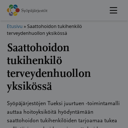
Hyppää
sisältöön
Etusivu
»
Saattohoidon tukihenkilö
terveydenhuollon yksikössä
Saattohoidon
tukihenkilö
terveydenhuollon
yksikössä
Syöpäjärjestöjen Tueksi juurtuen -toimintamalli
auttaa hoitoyksiköitä hyödyntämään
saattohoidon tukihenkilöiden tarjoamaa tukea