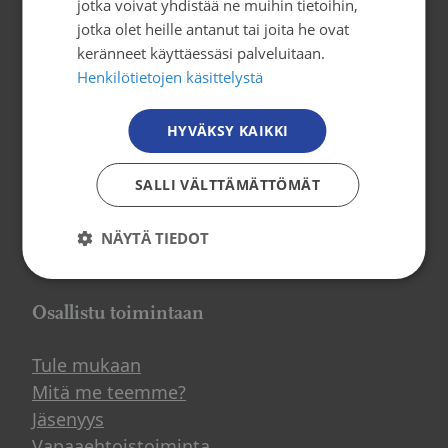
Yhteystiedot
jotka voivat yhdistää ne muihin tietoihin,
jotka olet heille antanut tai joita he ovat
Syöpäjärjestöt
keränneet käyttäessäsi palveluitaan.
Henkilötietojen käsittelystä
Mäkelänkatu 2, 4. kerros
00500 Helsinki
HYVÄKSY KAIKKI
puh. 09 135 331
tiedotus@cancer.fi
SALLI VÄLTTÄMÄTTÖMÄT
NÄYTÄ TIEDOT
Tilaa uutiskirje
Osallistu toimintaan
Tule mukaan
Mitä me teemme?
Jäsenyys
Vapaaehtoistoiminta