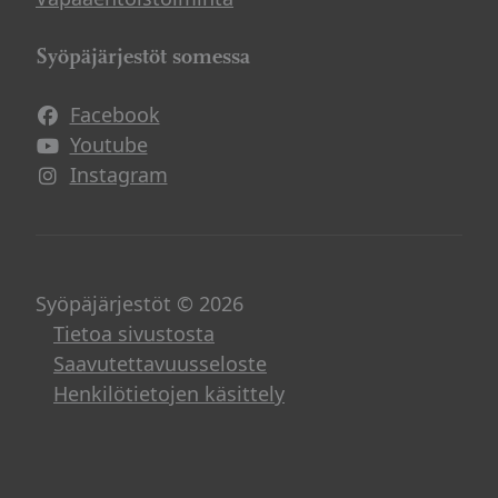
Syöpäjärjestöt somessa
Facebook
Avautuu uuteen ikkunaan
Youtube
Avautuu uuteen ikkunaan
Instagram
Avautuu uuteen ikkunaan
Syöpäjärjestöt © 2026
Tietoa sivustosta
Saavutettavuusseloste
Henkilötietojen käsittely