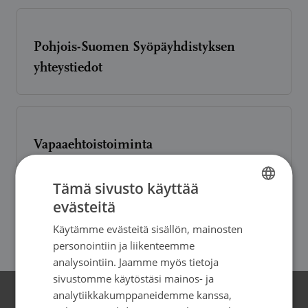
Pohjois-Suomen Syöpäyhdistyksen
yhteystiedot
Vapaaehtoistoiminta
Tämä sivusto käyttää
evästeitä
FINNISH
Tukihenkilöksi
Käytämme evästeitä sisällön, mainosten
FINNISH
personointiin ja liikenteemme
SWEDISH
analysointiin. Jaamme myös tietoja
sivustomme käytöstäsi mainos- ja
ENGLISH
analytiikkakumppaneidemme kanssa,