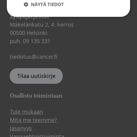
Yhteystiedot
NÄYTÄ TIEDOT
Syöpäjärjestöt
Mäkelänkatu 2, 4. kerros
00500 Helsinki
puh. 09 135 331
tiedotus@cancer.fi
Tilaa uutiskirje
Osallistu toimintaan
Tule mukaan
Mitä me teemme?
Jäsenyys
Vapaaehtoistoiminta