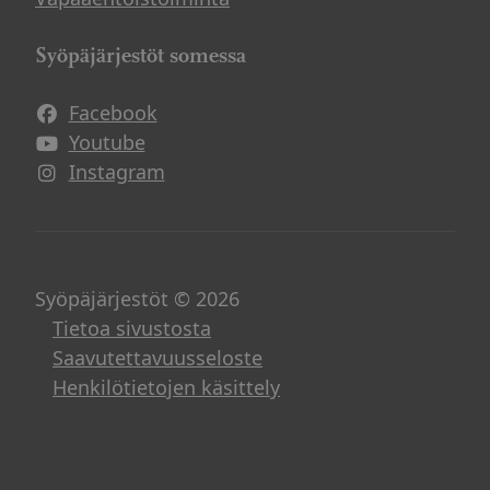
Syöpäjärjestöt somessa
Facebook
Avautuu uuteen ikkunaan
Youtube
Avautuu uuteen ikkunaan
Instagram
Avautuu uuteen ikkunaan
Syöpäjärjestöt © 2026
Tietoa sivustosta
Saavutettavuusseloste
Henkilötietojen käsittely