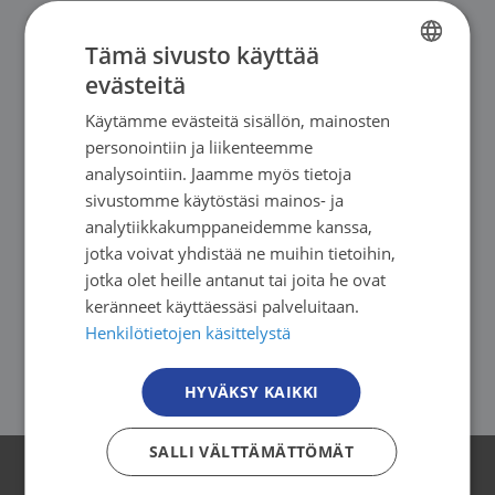
Tämä sivusto käyttää
Paikallisosaston vapaaehtoiseksi
evästeitä
FINNISH
Käytämme evästeitä sisällön, mainosten
FINNISH
personointiin ja liikenteemme
SWEDISH
analysointiin. Jaamme myös tietoja
Pohjois-Savon Syöpäyhdistyksen
sivustomme käytöstäsi mainos- ja
ENGLISH
analytiikkakumppaneidemme kanssa,
yhteystiedot
jotka voivat yhdistää ne muihin tietoihin,
jotka olet heille antanut tai joita he ovat
keränneet käyttäessäsi palveluitaan.
Henkilötietojen käsittelystä
Jäsenyys
HYVÄKSY KAIKKI
SALLI VÄLTTÄMÄTTÖMÄT