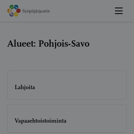
Hyppää
sisältöön
Alueet:
Pohjois-Savo
Lahjoita
Vapaaehtoistoiminta