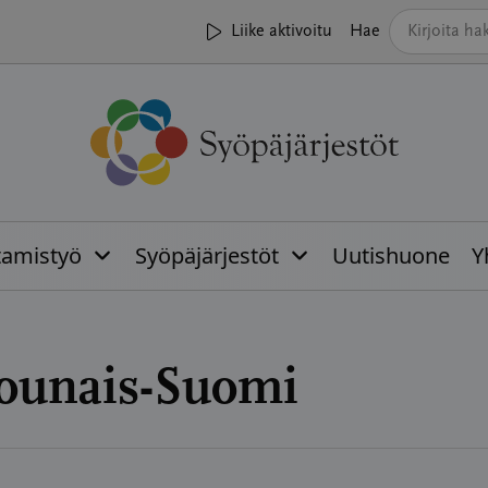
Liike aktivoitu
Hae
tamistyö
Syöpäjärjestöt
Uutishuone
Y
ounais-Suomi