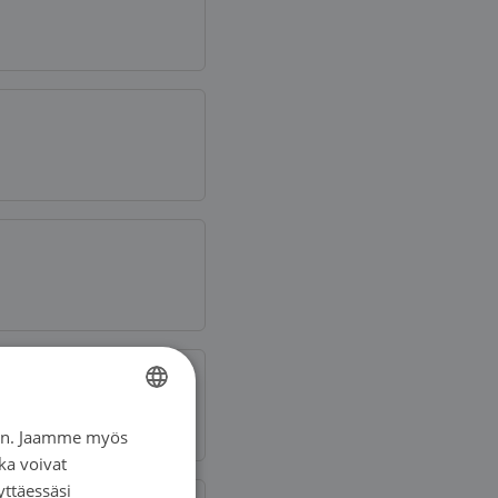
iin. Jaamme myös
FINNISH
ka voivat
FINNISH
yttäessäsi