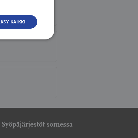
SWEDISH
ENGLISH
KSY KAIKKI
Syöpäjärjestöt somessa