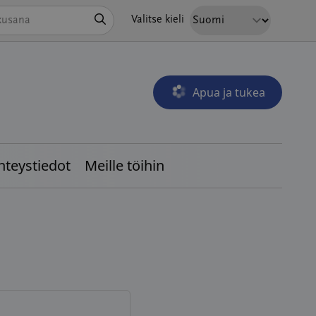
Hae
Valitse kieli
Apua ja tukea
Avautuu uudessa ikkunass
hteystiedot
Meille töihin