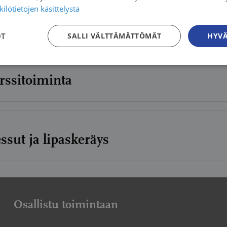
ilötietojen käsittelystä
heistukihenkilö
OT
SALLI VÄLTTÄMÄTTÖMÄT
HYVÄ
rssitoiminta
ssut ja lipaskeräys
Osallistu toimintaan