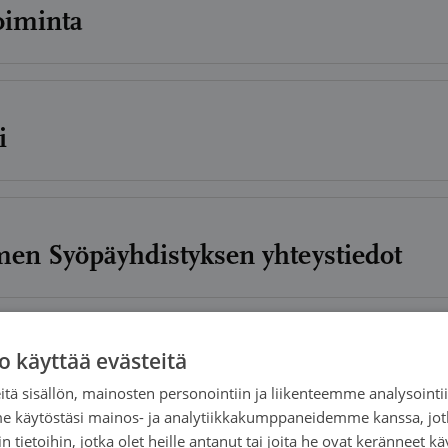
oiminta
i
en Syöpäyhdistyksen yhteystiedot
o käyttää evästeitä
ja keräykset
tä sisällön, mainosten personointiin ja liikenteemme analysoint
me käytöstäsi mainos- ja analytiikkakumppaneidemme kanssa, jot
 tietoihin, jotka olet heille antanut tai joita he ovat keränneet kä