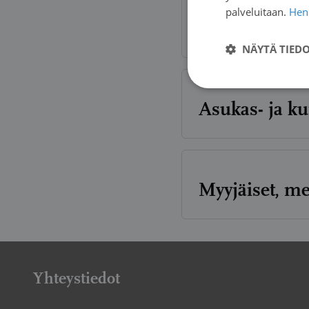
palveluitaan.
Henk
Vertais- ja lä
NÄYTÄ TIED
Asukas- ja ku
Myyjäiset, me
Yhteystiedot