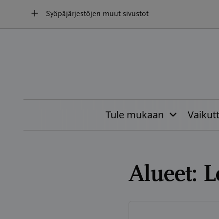
Hyppää
Syöpäjärjestöjen muut sivustot
sisältöön
Tule mukaan
Vaikut
Alueet:
L