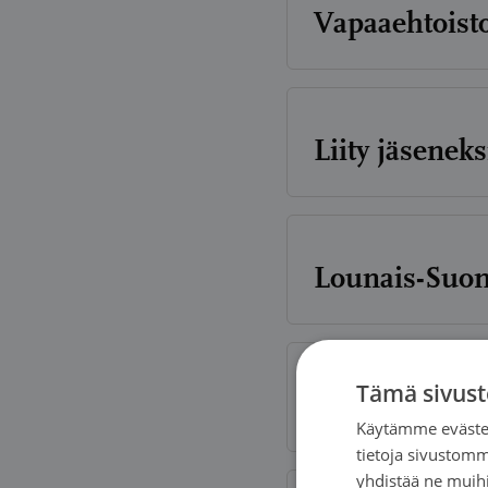
Vapaaehtoist
Liity jäseneks
Lounais-Suom
Tämä sivust
Lahjoitukset 
Käytämme evästei
tietoja sivustom
yhdistää ne muihin