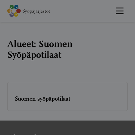
Hyppää
sisältöön
Alueet:
Suomen
Syöpäpotilaat
Suomen syöpäpotilaat