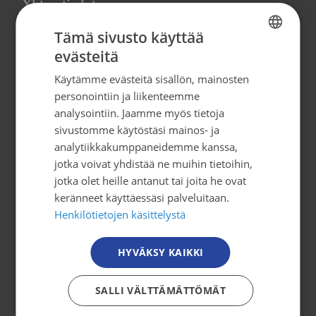
Yhteystiedot
Tämä sivusto käyttää
Syöpäjärjestöt
evästeitä
Mäkelänkatu 2, 4. kerros
FINNISH
00500 Helsinki
Käytämme evästeitä sisällön, mainosten
FINNISH
personointiin ja liikenteemme
puh. 09 135 331
SWEDISH
analysointiin. Jaamme myös tietoja
sivustomme käytöstäsi mainos- ja
ENGLISH
tiedotus@cancer.fi
analytiikkakumppaneidemme kanssa,
jotka voivat yhdistää ne muihin tietoihin,
Tilaa uutiskirje
jotka olet heille antanut tai joita he ovat
keränneet käyttäessäsi palveluitaan.
Henkilötietojen käsittelystä
Osallistu toimintaan
HYVÄKSY KAIKKI
Tule mukaan
Mitä me teemme?
SALLI VÄLTTÄMÄTTÖMÄT
Jäsenyys