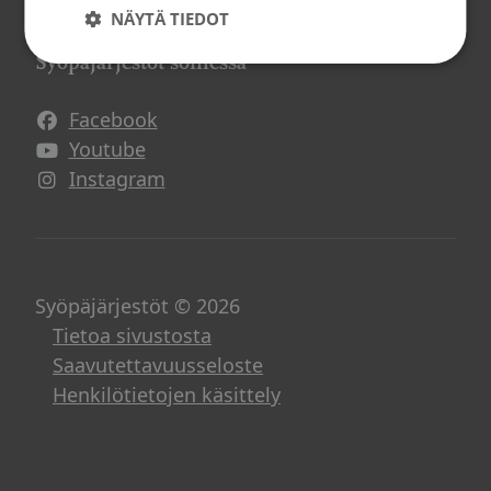
Vapaaehtoistoiminta
NÄYTÄ TIEDOT
Syöpäjärjestöt somessa
Facebook
Avautuu uuteen ikkunaan
Youtube
Avautuu uuteen ikkunaan
Instagram
Avautuu uuteen ikkunaan
Syöpäjärjestöt © 2026
Tietoa sivustosta
Saavutettavuusseloste
Henkilötietojen käsittely